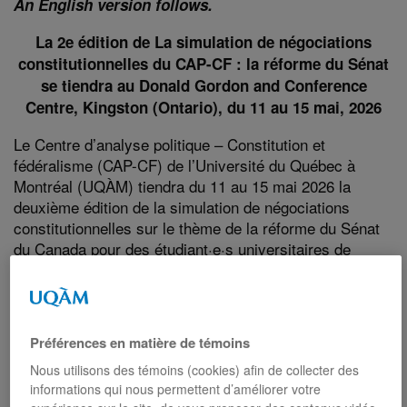
An English version follows.
La 2e édition de La simulation de négociations
constitutionnelles du CAP-CF : la réforme du Sénat
se tiendra au Donald Gordon and Conference
Centre, Kingston (Ontario), du 11 au 15 mai, 2026
Le Centre d’analyse politique – Constitution et
fédéralisme (CAP-CF) de l’Université du Québec à
Montréal (UQÀM) tiendra du 11 au 15 mai 2026 la
deuxième édition de la simulation de négociations
constitutionnelles sur le thème de la réforme du Sénat
du Canada pour des étudiant·e·s universitaires de
partout au pays.
Cette activité est financée par le Programme d’appui à
la recherche du Secrétariat du Québec aux relations
Préférences en matière de témoins
canadiennes (SQRC).
Nous utilisons des témoins (cookies) afin de collecter des
La simulation permettra aux étudiant·e·s de se
informations qui nous permettent d’améliorer votre