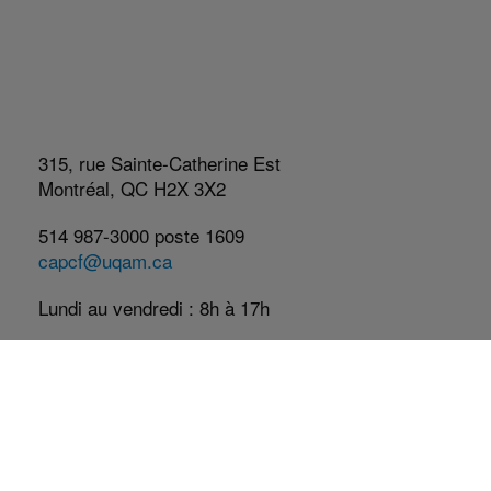
315, rue Sainte-Catherine Est
Montréal, QC H2X 3X2
514 987-3000 poste 1609
capcf@uqam.ca
Lundi au vendredi : 8h à 17h
Réseaux Sociaux
Facebook
Twitter
YouTube
LinkedIn
Abonnez-vous à l'infolettre