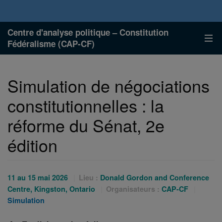
Centre d'analyse politique – Constitution
Fédéralisme (CAP-CF)
Simulation de négociations
constitutionnelles : la
réforme du Sénat, 2e
édition
Date
11 au 15 mai 2026
Lieu :
Donald Gordon and Conference
de
Catégo
Centre, Kingston, Ontario
Organisateurs :
CAP-CF
l'événement
:
Simulation
: