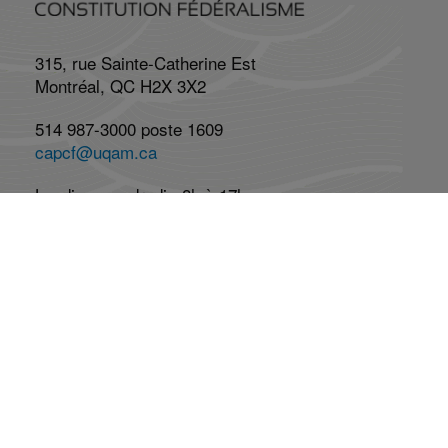
315, rue Sainte-Catherine Est
Montréal, QC H2X 3X2
514 987-3000 poste 1609
capcf@uqam.ca
Lundi au vendredi : 8h à 17h
Réseaux Sociaux
Abonnez-vous à l'infolettre
Abonnement