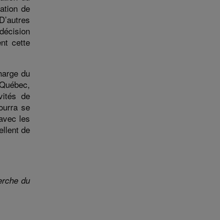
ation de
D’autres
écision
nt cette
harge du
 Québec,
vités de
ourra se
 avec
les
ellent de
erche du