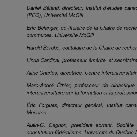
Daniel Béland, directeur, Institut d’études can
(PEQ), Université McGill
Éric Bélanger,
co-titulaire
de la
Chaire de reche
communes,
Université McGill
Harold Bérubé,
cotitulaire de la Chaire de rech
Linda Cardinal,
professeur émérite, et
secrétair
Aline Charles, directrice
,
Centre interuniversita
Marc-André Éthier, professeur de didactiqu
interuniversitaire sur la formation et la professi
Éric Forgues, directeur général, Institut can
Moncton
Alain-G. Ga
gnon, président sortant, Société
constitution-fédéralisme
, Université du Québec 