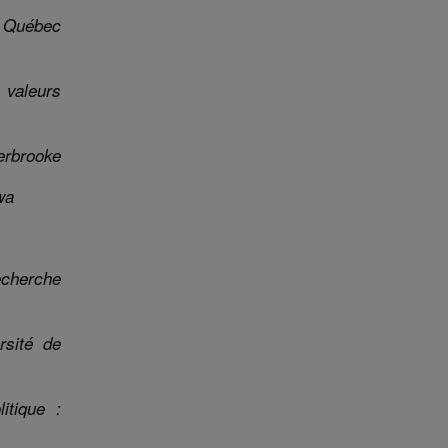
e Québec
 valeurs
herbrooke
wa
echerche
rsité de
itique :