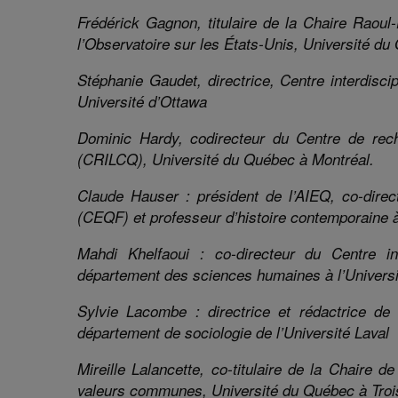
Fré
d
érick
Gagnon
, titulaire de la Chaire
Raoul-
l’Observatoire sur les États-Unis
,
Université du
Stéphanie Gaudet, directrice, Centre interdisci
Université d’Ottawa
Dominic
Hardy,
codirecteur du
Centre de rech
(
CRILCQ
),
Université du Québec à Montréal.
Claude Hauser : président de l’AIEQ,
co-
dire
(CEQF)
et professeur d’histoire contemporaine à
Mahdi Khelfaoui
:
co-directeur
du
Centre int
département des sciences humaines
à l’
Univers
Sylvie Lacombe : directrice et rédactrice d
département de sociologie de l’Université Laval
Mireille
Lalancette
,
co-titulaire
de l
a
Chaire de
valeurs communes,
Université du Québec à Troi