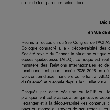
cœur de leur parcours scientifique.
Décla
–
en vue de s
Réunis à l’occasion du 93
e
Congrès de l’ACFAS 
Colloque consacré à la
«
découvrabilité
des co
Société royale du Canada la
situation critique 
études québécoises (AIEQ)
. Le risque est réel
ministère des Relations internationales et 
fonctionnement
pour l’année 2025-2026
en déc
Convention d’aide financière qui
le
liait
à l’AIE
du Québec)
et triennale depuis le 5 juillet 2024.
Choqués par cette décision du MRIF qui leu
pratiquement
cette association
qui œuvre
depu
l’étranger et à la
découvrabilité
des contenus cul
pays du monde au travers de son réseau, les