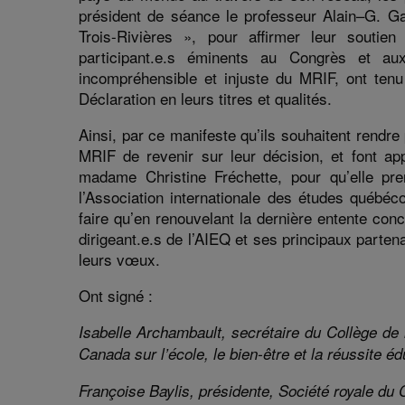
président de séance le
p
rof
esseur
Alain
–
G. Ga
Trois-Rivières »,
pour affirmer
leur soutien
participant.
e.s
éminents au Congrès et
a
incompréhensible et injuste du MRIF, ont tenu 
Déclaration en leurs titres et qualités.
Ainsi,
par ce manifeste qu’ils souhaitent rendre
MRIF
de
revenir sur leur décision, et font a
madame Christine Fréchette,
pour qu’elle pr
l’Association internationale des études québéc
faire qu’
en renouvelant la dernière entente
con
dirigeant
.
e.s
de l’AIEQ et ses principaux parten
leurs vœux
.
Ont signé :
Isabelle Archambault, secrétaire du Collège de 
Canada sur l’école, le bien-être et la réussite é
Françoise Baylis, présidente, Société royale du