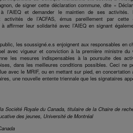
gnon, de signer
cette
déclaration commune, dite « Déclar
 à l’AIEQ et
demander le maintien de ses activités. 
ux
activités de l’ACFAS
,
émus
pareillement
par cette d
à affirmer leur solidarité avec l’AIEQ en signant égaleme
 public,
l
es
soussigné
.
e.s
enjoignent
aux
responsables en c
ppel avec vigueur et conviction à
la première ministre du
enne les mesures indispensables à la poursuite des acti
oises
,
dans les meilleures conditions possibles
. Ceci ne p
clue
avec le MRIF
,
ou
en mettant sur pied, en concertation
aires,
une
nouvelle
entente
triennale que les signataires app
la Société Royale du Canada, titulaire de la Chaire de rech
ducative des jeunes, Université de Montréal
 Canada