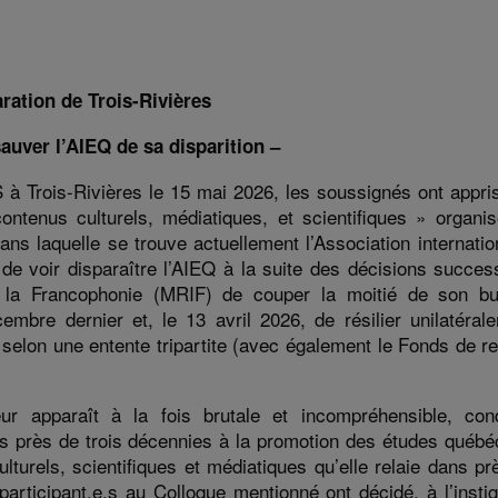
ration de Trois-Rivières
auver l’AIEQ de sa disparition
–
à Trois-Rivières le 15 mai 2026, les soussignés ont appris
ntenus culturels, médiatiques, et scientifiques
»
organis
dans laquelle se trouve
actuellement
l’Association internati
 de voir disparaître l’AIEQ à
la
suite des décisions succes
de la Francophonie (MRIF) de couper la moitié de son b
embre dernier et, le 13 avril
2026
, de résilier unilatéra
Q
selon
une
entente tripartite
(avec également le Fonds de r
r apparaît à la fois brutale et incompréhensible
,
con
is
près de
trois décennies
à la promotion des études québé
turels, scientifiques et médiatiques qu’
elle
relaie dans pr
participant.e.s
au Colloque mentionné ont décidé, à l’instig