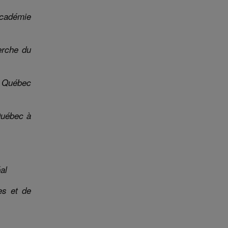
’Académie
erche du
u Québec
Québec à
al
des et de