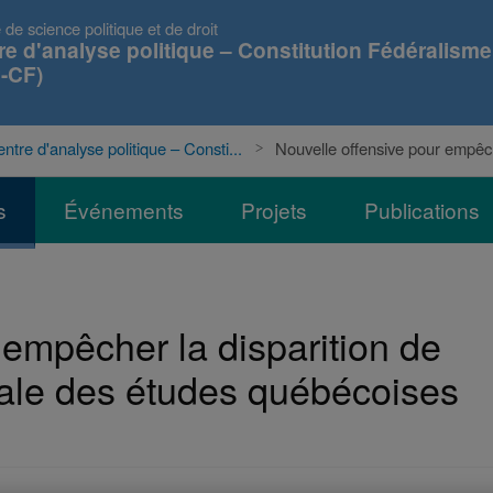
 de science politique et de droit
re d'analyse politique – Constitution Fédéralisme
-CF)
ntre d'analyse politique – Consti...
Nouvelle offensive pour empêch
s
Événements
Projets
Publications
 empêcher la disparition de
onale des études québécoises