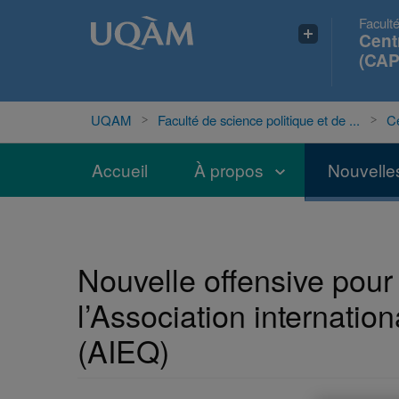
Faculté
Cent
(CAP
UQAM
Faculté de science politique et de ...
Ce
Accueil
À propos
Nouvelle
Nouvelle offensive pour
l’Association internati
(AIEQ)