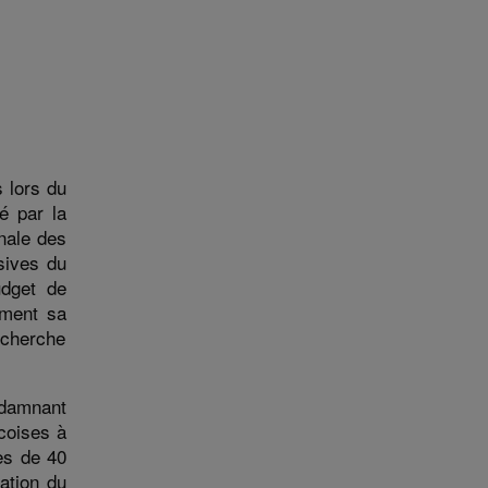
 lors du
é par la
onale des
sives du
udget de
lement
sa
echerche
damn
ant
coises à
ès de 40
ation du