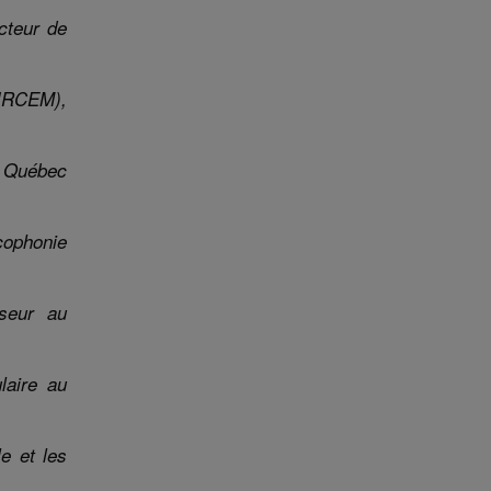
cteur de
CIRCEM),
u Québec
cophonie
seur
au
laire au
e et les