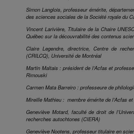
Simon Langlois, professeur émérite, départemen
des sciences sociales de la Société royale du 
Vincent
Larivière
,
Titulaire de la Chaire UNES
Québec sur la
découvrabilité
des contenus scient
Claire Legendre, directrice
,
Centre de recherc
(CRILCQ)
, Université de Montréal
Martin Maltais :
président de l’
Acfas
et professe
Rimouski
Carmen Mata Barreiro : professeure de philologie
Mireille Mathieu : membre émérite de l’
Acfas
et 
Geneviève Motard, faculté de droit de l’Univers
recherche
s
autochtones (CIERA)
Geneviève Nootens, professeur titulaire en scie