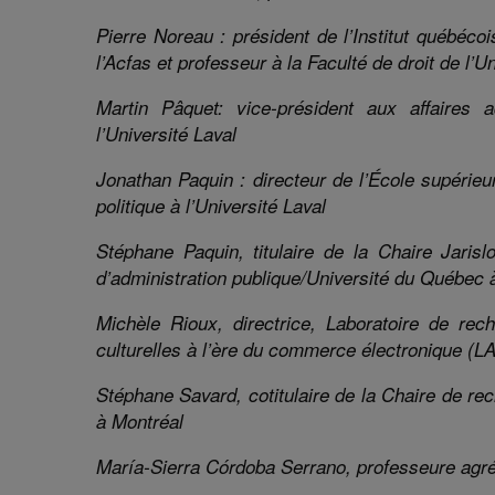
Pierre Noreau :
président de l’Institut québéc
l’
Acfas
et professeur à la Faculté de droit de l’U
Martin P
â
quet: vice-président aux affaires a
l’Université Laval
Jonathan Paquin
:
d
irecteur
de l’
École supérieur
politique à l’Université Laval
Stéphane Paquin,
titulaire de la Chaire Jaris
d’administration publique/Université du Québec 
Michèle Rioux, directrice, Laboratoire de re
culturelles à l’ère du commerce électronique (L
Stéphane Savard,
cotitulaire de la Chaire de 
à Montréal
María-Sierra
C
órdoba Serrano, professeure agré