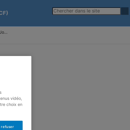
-CF)
Jo...
s
tenus vidéo,
tre choix en
 refuser