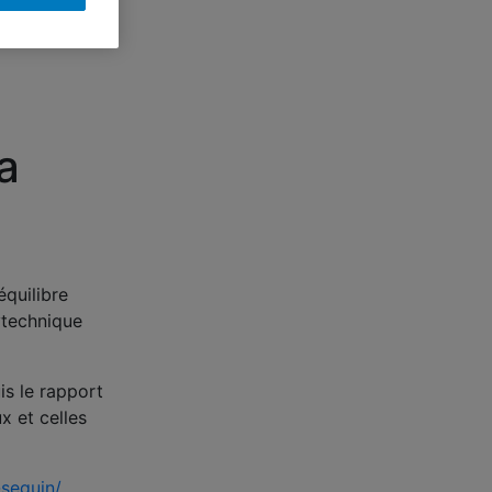
a
équilibre
ytechnique
is le rapport
x et celles
-seguin/