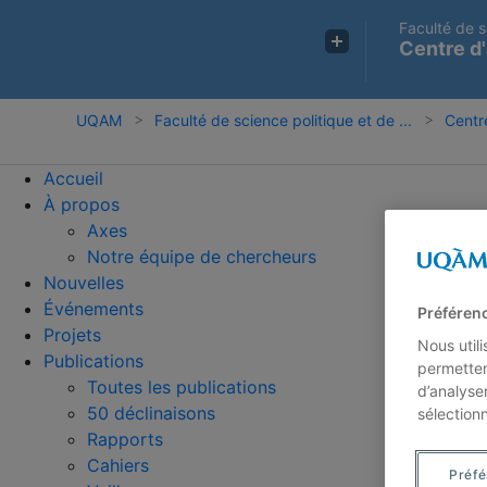
Faculté de s
Centre d'
UQAM
Faculté de science politique et de ...
Centre
Accueil
À propos
Axes
Notre équipe de chercheurs
Nouvelles
Événements
Préféren
Projets
Nous util
Publications
permetten
Toutes les publications
d’analyse
50 déclinaisons
sélection
Rapports
Cahiers
Préf