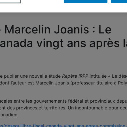
 Marcelin Joanis : Le
Canada vingt ans après l
de publier une nouvelle étude
Repère IRPP
intitulée
« Le dés
ont l’auteur est Marcelin Joanis (professeur titulaire à Pol
 fiscales entre les gouvernements fédéral et provinciaux depu
t des provinces et territoires. Un incontournable pour ceu
canadien.
dies/desequilibre-fiscal-canada-vingt-ans-apres-commission