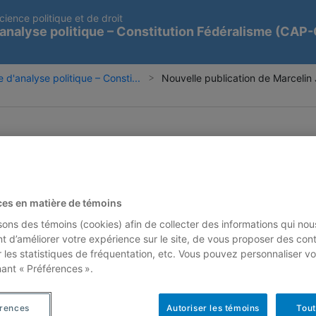
cience politique et de droit
analyse politique – Constitution Fédéralisme (CAP
 d'analyse politique – Consti...
Nouvelle publication de Marcelin 
ces en matière de témoins
isons des témoins (cookies) afin de collecter des informations qui nou
t d’améliorer votre expérience sur le site, de vous proposer des con
r les statistiques de fréquentation, etc. Vous pouvez personnaliser vo
nant « Préférences ».
érences
Autoriser les témoins
Tout