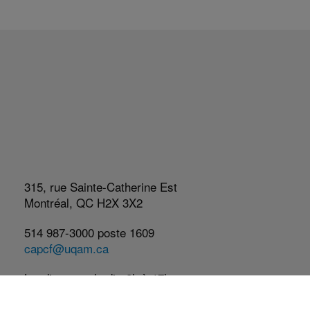
315, rue Sainte-Catherine Est
Montréal, QC H2X 3X2
514 987-3000 poste 1609
capcf@uqam.ca
Lundi au vendredi : 8h à 17h