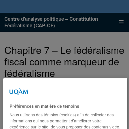
Centre d'analyse politique – Constitution
Fédéralisme (CAP-CF)
Chapitre 7 – Le fédéralisme
fiscal comme marqueur de
fédéralisme
Publié
Auteurs
Pièce
Catégories
Catégorie
7 mars 2023
Alain Noël
50 déclinaisons
le
:
jointe
:
:
Publications
:
:
Préférences en matière de témoins
Alain Noël est professeur de science politique à
Nous utilisons des témoins (cookies) afin de collecter des
l’Université de Montréal. De 2006 à 2014, il a présidé le
informations qui nous permettent d’améliorer votre
Centre d’étude sur la pauvreté et l’exclusion du
expérience sur le site, de vous proposer des contenus vidéo,