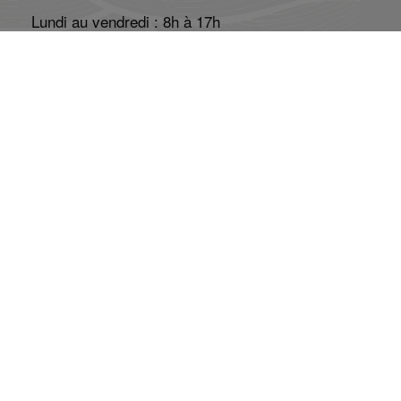
Lundi au vendredi : 8h à 17h
Réseaux Sociaux
Abonnez-vous à l'infolettre
Abonnement
Désabonnement
La mission du CAP-CF
Produire un savoir innovant, analytique et normatif
sur les enjeux constitutionnels contemporains au