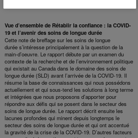
Sommaire exécutif
Vue d’ensemble de Rétablir la confiance : la COVID-
19 et l’avenir des soins de longue durée
Cette note de breffage sur les soins de longue
durée s’intéresse principalement à la question de la
main-d’oeuvre. Le rapport débute par un examen du
contexte de la recherche et de l’environnement politique
qui existait au Canada dans le domaine des soins de
longue durée (SLD) avant l’arrivée de la COVID-19. Il
résume la base de connaissances qui nous possédons
actuellement et qui sous-tend les solutions à long terme
et intégrées que nous proposons d’apporter pour
répondre aux défis qui se posent dans le secteur des
soins de longue durée. Le rapport décrit ensuite les
lacunes profondes qui minent depuis longtemps le
secteur des soins de longue durée et qui ont accentué
la gravité de la crise de la COVID-19. D’autres facteurs