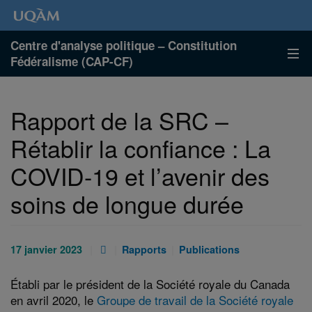
Centre d'analyse politique – Constitution
Fédéralisme (CAP-CF)
Rapport de la SRC –
Rétablir la confiance : La
COVID-19 et l’avenir des
soins de longue durée
Publié
Pièce
Catégories
Catégories
17 janvier 2023
Rapports
Publications
le
jointe
:
:
:
:
Établi par le président de la Société royale du Canada
en avril 2020, le
Groupe de travail de la Société royale