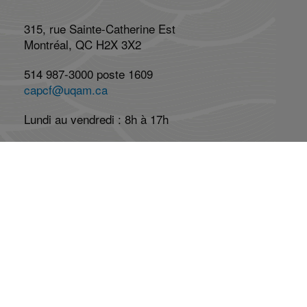
315, rue Sainte-Catherine Est
Montréal, QC H2X 3X2
514 987-3000 poste 1609
capcf@uqam.ca
Lundi au vendredi : 8h à 17h
Réseaux Sociaux
Abonnez-vous à l'infolettre
Abonnement
Désabonnement