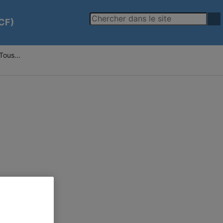
-CF)
ous...