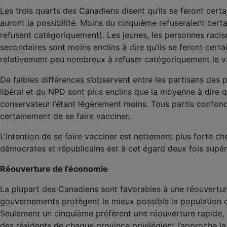
Les trois quarts des Canadiens disent qu’ils se feront cer
auront la possibilité. Moins du cinquième refuseraient ce
refusent catégoriquement). Les jeunes, les personnes racise
secondaires sont moins enclins à dire qu’ils se feront cert
relativement peu nombreux à refuser catégoriquement le v
De faibles différences s’observent entre les partisans des pr
libéral et du NPD sont plus enclins que la moyenne à dire q
conservateur l’étant légèrement moins. Tous partis confo
certainement de se faire vacciner.
L’intention de se faire vacciner est nettement plus forte che
démocrates et républicains est à cet égard deux fois supe
Réouverture de l’économie
La plupart des Canadiens sont favorables à une réouverture 
gouvernements protègent le mieux possible la population con
Seulement un cinquième préfèrent une réouverture rapid
des résidents de chaque province privilégient l’approche l