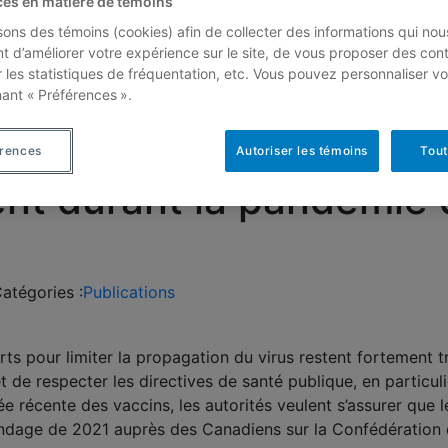
ces en matière de témoins
isons des témoins (cookies) afin de collecter des informations qui nou
t d’améliorer votre expérience sur le site, de vous proposer des con
r les statistiques de fréquentation, etc. Vous pouvez personnaliser vo
in 2021 – Tous ensembl
nant « Préférences ».
sur le port du masque, 
érences
Autoriser les témoins
Tout
ent durant la pandémie
atégories :
Publications
rts pour limiter la propagation du virus restent fortement t
de respecter les directives de santé publique, en particuli
́e récente des vaccins, les autorités veulent s’assurer que 
 Sondage de 2021 auprès des Canadiens sur la Confédératio