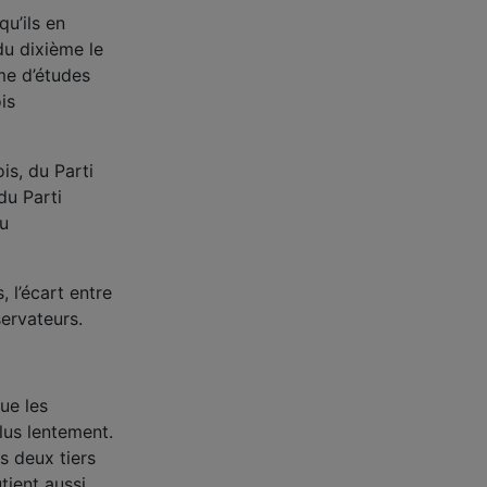
u’ils en
u dixième le
me d’études
is
is, du Parti
du Parti
ou
 l’écart entre
servateurs.
ue les
plus lentement.
s deux tiers
tient aussi