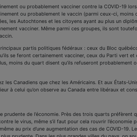
tainement ou probablement vacciner contre la COVID-19 lorsq
rtainement ou probablement le vaccin (parmi ceux-ci, moins d
́es, les Autochtones et les citoyens ayant au plus un diplô
ainement vacciner. Même parmi ces groupes, ils sont toutefo
accin.
incipaux partis politiques fédéraux : ceux du Bloc québéco
u’ils se feront certainement vacciner, ceux du Parti vert et 
ndus, moins du quart disent qu’ils refuseront probablement 
z les Canadiens que chez les Américains. Et aux États-Unis,
́rieur à celui qu’on observe au Canada entre libéraux et con
prudente de l’économie. Près des trois quarts préfèrent q
tre le virus, même s’il faut pour cela rouvrir l’économie 
e, même au prix d’une augmentation des cas de COVID-19. Le
a plus prudente. Dans les plus grandes villes du pays, on sou