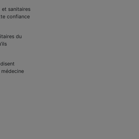
 et sanitaires
tte confiance
itaires du
’ils
 disent
n médecine