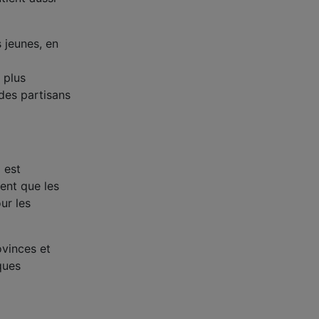
s jeunes, en
 plus
 des partisans
 est
ent que les
our les
ovinces et
iques