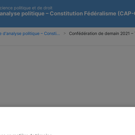
cience politique et de droit
analyse politique – Constitution Fédéralisme (CAP
 d'analyse politique – Consti...
Confédération de demain 2021 – T