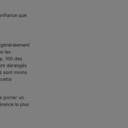
confiance que
généralement
ns les
 p. 100 des
nt dérangés
es sont moins
 cette
e porter un
́rence la plus