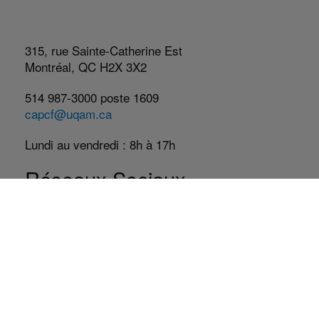
315, rue Sainte-Catherine Est
Montréal, QC H2X 3X2
514 987-3000 poste 1609
capcf@uqam.ca
Lundi au vendredi : 8h à 17h
Réseaux Sociaux
Facebook
Twitter
YouTube
LinkedIn
Abonnez-vous à l'infolettre
Abonnement