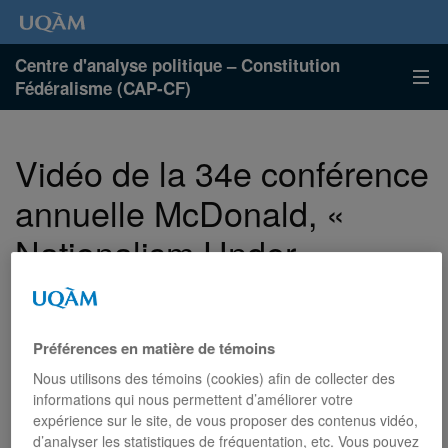
Centre d'analyse politique – Constitution
Fédéralisme (CAP-CF)
Vidéo de la 34e conférence
annuelle McDonald, «
Nationalism Under
Scrutiny: The Promises of
Liberal Nationalism and
Préférences en matière de témoins
Multinational Federalism »,
Nous utilisons des témoins (cookies) afin de collecter des
prononcée par Alain-G.
informations qui nous permettent d’améliorer votre
expérience sur le site, de vous proposer des contenus vidéo,
d’analyser les statistiques de fréquentation, etc. Vous pouvez