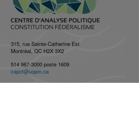
315, rue Sainte-Catherine Est
Montréal, QC H2X 3X2
514 987-3000 poste 1609
capcf@uqam.ca
Lundi au vendredi : 8h à 17h
Réseaux Sociaux
Abonnez-vous à l'infolettre