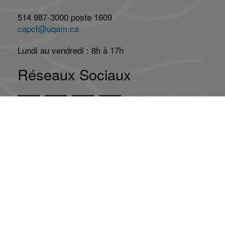
514 987-3000 poste 1609
capcf@uqam.ca
Lundi au vendredi : 8h à 17h
Réseaux Sociaux
Abonnez-vous à l'infolettre
Abonnement
Désabonnement
La mission du CAP-CF