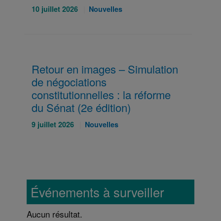
Publié
Catégories
10 juillet 2026
Nouvelles
le
:
:
Retour en images – Simulation
de négociations
constitutionnelles : la réforme
du Sénat (2e édition)
Publié
Catégories
9 juillet 2026
Nouvelles
le
:
:
Événements à surveiller
Aucun résultat.