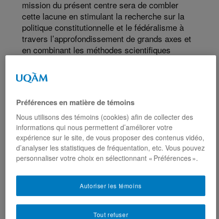
mission du présent centre sera de combler
cette lacune en stimulant la recherche sur la
politique constitutionnelle et le fédéralisme à
travers l’approfondissement de grands axes et
en combinant les méthodes scientifiques
propres aux différentes disciplines. Formulée
autrement, la mission du CAP-CF sera de
produire un savoir innovant, analytique et
normatif sur les enjeux constitutionnels
Préférences en matière de témoins
contemporains au Canada et dans les autres
fédérations.
Nous utilisons des témoins (cookies) afin de collecter des
informations qui nous permettent d’améliorer votre
Axes de recherches
expérience sur le site, de vous proposer des contenus vidéo,
d’analyser les statistiques de fréquentation, etc. Vous pouvez
personnaliser votre choix en sélectionnant « Préférences ».
Autoriser les témoins
Tout refuser