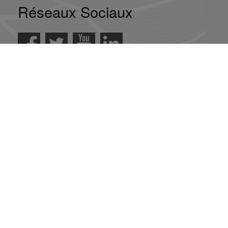
Réseaux Sociaux
Abonnez-vous à l'infolettre
Abonnement
Désabonnement
La mission du CAP-CF
Produire un savoir innovant, analytique et normatif
sur les enjeux constitutionnels contemporains au
Canada et dans les autres fédérations.
En savoir
plus