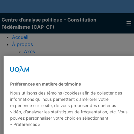
Centre d'analyse politique – Constitution
Fédéralisme (CAP-CF)
Accueil
À propos
Axes
Notre équipe de chercheurs
Nouvelles
Événements
Projets
Préférences en matière de témoins
Publications
Nous utilisons des témoins (cookies) afin de collecter des
Toutes les publications
informations qui nous permettent d’améliorer votre
50 déclinaisons
expérience sur le site, de vous proposer des contenus
Rapports
vidéo, d’analyser les statistiques de fréquentation, etc. Vous
Cahiers
pouvez personnaliser votre choix en sélectionnant
Veille
« Préférences ».
Livres