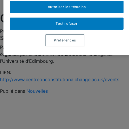
Nous joindre
Autoriser les témoins
Canada as a Union
Tout refuser
Publié le :
18 septembre 2019
Catégories :
Nouvelles
Série de séminaires du 4 décembre 2018
Préférences
Participation de Jean-Denis Garon à la série de séminaires
organisé par le Centre on Constitutional Change de
l’Université d’Edimbourg.
LIEN:
http://www.centreonconstitutionalchange.ac.uk/events
Publié dans
Nouvelles