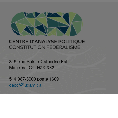
315, rue Sainte-Catherine Est
Montréal, QC H2X 3X2
514 987-3000 poste 1609
capcf@uqam.ca
Lundi au vendredi : 8h à 17h
Réseaux Sociaux