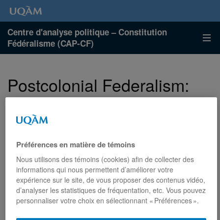
Centre d'analyse politique – Constitution
Fédéralisme (CAP-CF)
Postcolonial Federalism:
Tracing Colonial State-
formation in the Global
South
Préférences en matière de témoins
Nous utilisons des témoins (cookies) afin de collecter des
informations qui nous permettent d’améliorer votre
Date
Jeudi, 21 mars 2024 de 13h à 15h
Lieu :
315, rue Sainte-
expérience sur le site, de vous proposer des contenus vidéo,
de
Catherine Est, 3e étage, Pavillon des sciences de la gestion
d’analyser les statistiques de fréquentation, etc. Vous pouvez
l'événement
Catégor
(R), local R-3680
Organisateurs :
CAP-CF, CREQC
personnaliser votre choix en sélectionnant « Préférences ».
:
:
Conférences