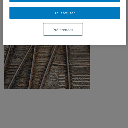
Organisé par Félix Mathieu, Dave Guénette et Alain-G.
Gagnon
Tout refuser
Chargement&hellip;
Préférences