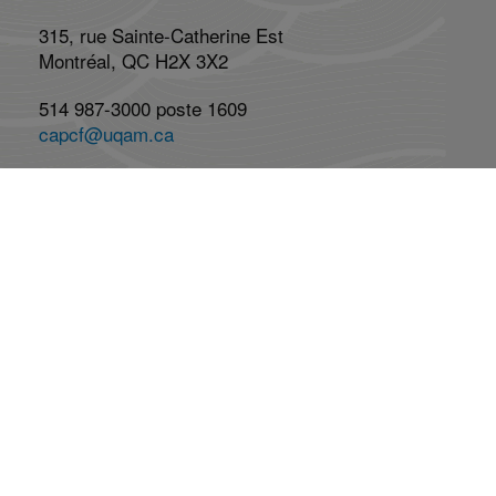
315, rue Sainte-Catherine Est
Montréal, QC H2X 3X2
514 987-3000 poste 1609
capcf@uqam.ca
Lundi au vendredi : 8h à 17h
Réseaux Sociaux
Abonnez-vous à l'infolettre
Abonnement
Désabonnement