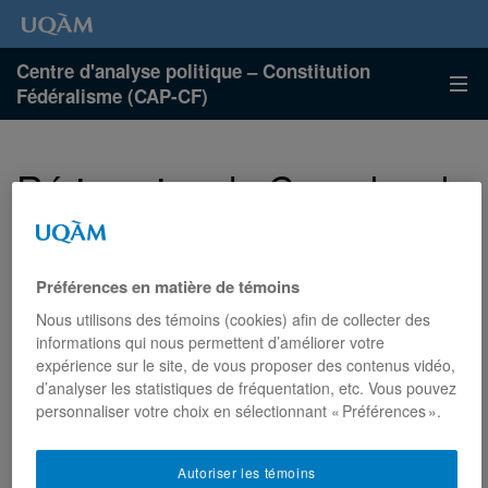
Centre d'analyse politique – Constitution
Fédéralisme (CAP-CF)
Ré-imaginer le Canada : de
l’État binational à l’État
multinational
Préférences en matière de témoins
Nous utilisons des témoins (cookies) afin de collecter des
informations qui nous permettent d’améliorer votre
Date
Catégories
Catégories
23 au 25 mai 2018
Activités
Colloques
expérience sur le site, de vous proposer des contenus vidéo,
de
:
:
d’analyser les statistiques de fréquentation, etc. Vous pouvez
l'événement
Colloque
personnaliser votre choix en sélectionnant « Préférences ».
:
Ré-imaginer le Canada : de l’État binational à l’État
multinational
Autoriser les témoins