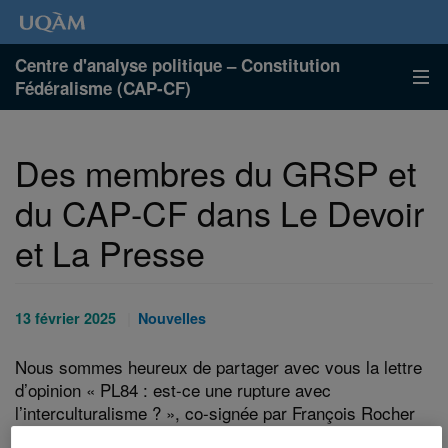
Centre d'analyse politique – Constitution
Fédéralisme (CAP-CF)
Des membres du GRSP et
du CAP-CF dans Le Devoir
et La Presse
Publié
Catégories
13 février 2025
Nouvelles
le
:
:
Nous sommes heureux de partager avec vous la lettre
d’opinion « PL84 : est-ce une rupture avec
l’interculturalisme ? », co-signée par François Rocher
(Université d’Ottawa), David Carpentier (doctorant en