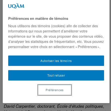
science politique à l’Université d’Ottawa et diplômé de
l’UQAM), Alain-G. Gagnon (UQAM), Audrey Gagnon,
Université d’Ottawa), Jérôme Gosselin-Tapp (Université
Préférences en matière de témoins
Laval), Dominique Leydet (UQAM), Félix Mathieu
(Université de Winnipeg) et plusieurs autres signataires
Nous utilisons des témoins (cookies) afin de collecter des
issus des milieux universitaire et politique*, publié
informations qui nous permettent d’améliorer votre
expérience sur le site, de vous proposer des contenus vidéo,
dans
.
Le Devoir
d’analyser les statistiques de fréquentation, etc. Vous pouvez
À lire ici :
Le Devoir
personnaliser votre choix en sélectionnant « Préférences ».
David Carpentier et François Rocher ont également
Autoriser les témoins
publié l’article d’opinion « Projet de loi sur l’intégration
nationale. Pour un modèle de vivre-ensemble généreux
» dans
.
La Presse
Tout refuser
À lire ici :
La Presse
Préférences
*Ont cosigné cette lettre : François Rocher, professeur
émérite, École d’études politiques, Université d’Ottawa ;
David Carpentier, doctorant, École d’études politiques,