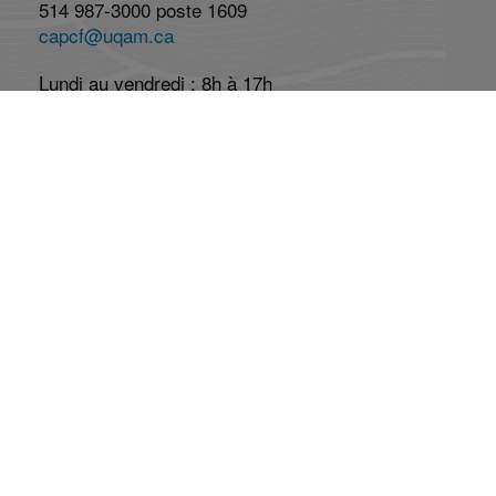
514 987-3000 poste 1609
capcf@uqam.ca
Lundi au vendredi : 8h à 17h
Réseaux Sociaux
Abonnez-vous à l'infolettre
Abonnement
Désabonnement
La mission du CAP-CF