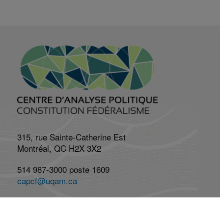
315, rue Sainte-Catherine Est
Montréal, QC H2X 3X2
514 987-3000 poste 1609
capcf@uqam.ca
Lundi au vendredi : 8h à 17h