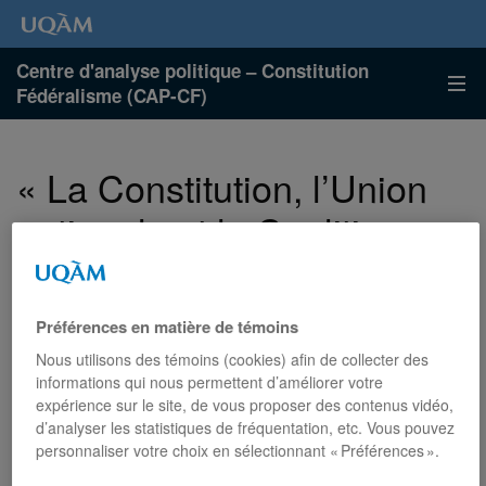
Centre d'analyse politique – Constitution
Fédéralisme (CAP-CF)
« La Constitution, l’Union
nationale et la Coalition
avenir Québec » – un
article David Sanschagrin
Préférences en matière de témoins
dans Le Devoir
Nous utilisons des témoins (cookies) afin de collecter des
informations qui nous permettent d’améliorer votre
expérience sur le site, de vous proposer des contenus vidéo,
d’analyser les statistiques de fréquentation, etc. Vous pouvez
Publié
Catégories
24 octobre 2025
Nouvelles
personnaliser votre choix en sélectionnant « Préférences ».
le
:
:
David Sanschagrin, diplômé en science politique de