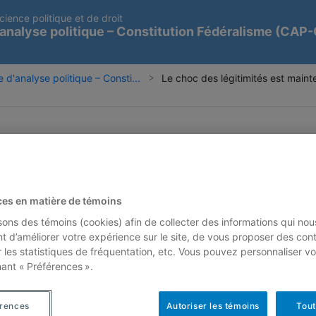
cience politique et de droit
analyse politique – Constitution Fédéralisme (CAP
 d'analyse politique – Consti...
Le choc des légitimités est mainte
ces en matière de témoins
isons des témoins (cookies) afin de collecter des informations qui nou
t d’améliorer votre expérience sur le site, de vous proposer des con
r les statistiques de fréquentation, etc. Vous pouvez personnaliser vo
nant « Préférences ».
érences
Autoriser les témoins
Tout