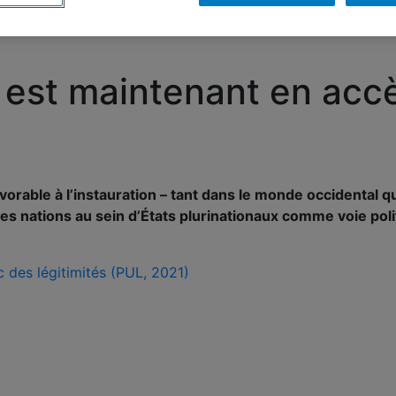
s est maintenant en acc
orable à l’instauration – tant dans le monde occidental qu
des nations au sein d’États plurinationaux comme voie pol
 des légitimités (PUL, 2021)