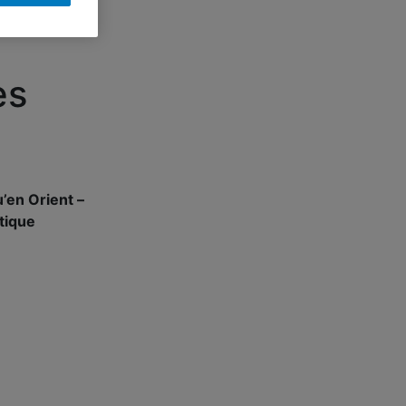
ès
’en Orient –
itique