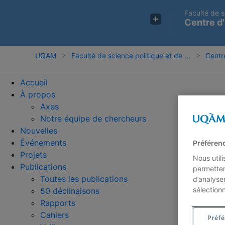
Faculté de s
Centre d'
UQAM
Faculté de science politique et de ...
Centre
Accueil
À propos
Axes
Notre équipe de chercheurs
Nouvelles
Événements
Préféren
Projets
Nous util
Publications
permetten
Toutes les publications
d’analyse
sélection
50 déclinaisons
Rapports
Cahiers
Préf