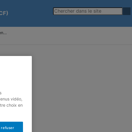
-CF)
n...
s
tenus vidéo,
tre choix en
 refuser