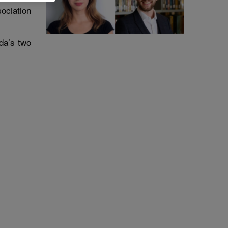
ociation
ada’s two