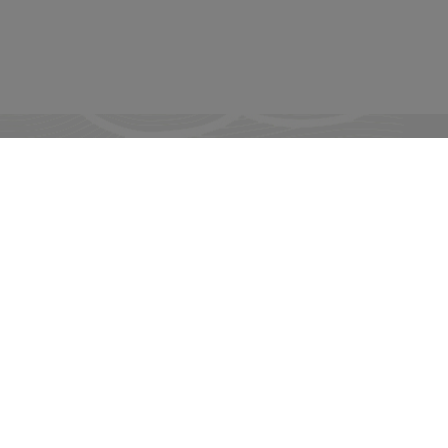
La mission du CAP-CF
roduire un savoir innovant, analytique et
normatif sur les enjeux constitutionnels
ontemporains au Canada et dans les autres
édérations.
En savoir plus