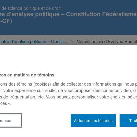
 de science politique et de droit
re d'analyse politique – Constitution Fédéralisme
-CF)
ntre d'analyse politique – Consti...
Nouvel article d’Evelyne Brie et
s
Événements
Projets
Publications
ces en matière de témoins
sons des témoins (cookies) afin de collecter des informations qui nous
r votre expérience sur le site, de vous proposer des contenus vidéo, d’
 Brie et Félix Mathieu dans
es de fréquentation, etc. Vous pouvez personnaliser votre choix en séle
ces ».
érences
Autoriser les témoins
Tout