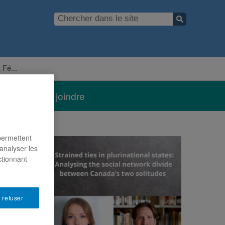
 Fé...
Nous joindre
 permettent
analyser les
ctionnant
 refuser