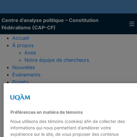
Centre d'analyse politique – Constitution
Fédéralisme (CAP-CF)
Accueil
À propos
Axes
Notre équipe de chercheurs
Nouvelles
Événements
Projets
Publications
Toutes les publications
50 déclinaisons
Rapports
Préférences en matière de témoins
Cahiers
Nous utilisons des témoins (cookies) afin de collecter des
Veille
informations qui nous permettent d’améliorer votre
Livres
expérience sur le site, de vous proposer des contenus