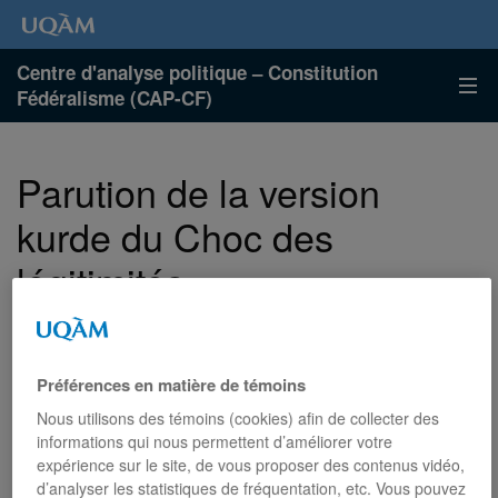
Centre d'analyse politique – Constitution
Fédéralisme (CAP-CF)
Parution de la version
kurde du Choc des
légitimités
Publié
Catégories
16 février 2026
Nouvelles
le
:
Préférences en matière de témoins
:
Şerê Meşrûiyetê: Astengên li ber Demokrasiyê
Titre :
Nous utilisons des témoins (cookies) afin de collecter des
di Dewletên Pirneteweyî de
informations qui nous permettent d’améliorer votre
expérience sur le site, de vous proposer des contenus vidéo,
: Alain-G. Gagnon
Auteur
d’analyser les statistiques de fréquentation, etc. Vous pouvez