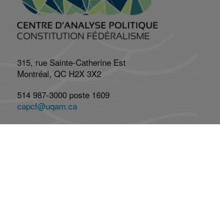
315, rue Sainte-Catherine Est
Montréal, QC H2X 3X2
514 987-3000 poste 1609
capcf@uqam.ca
Lundi au vendredi : 8h à 17h
Réseaux Sociaux
Abonnez-vous à l'infolettre