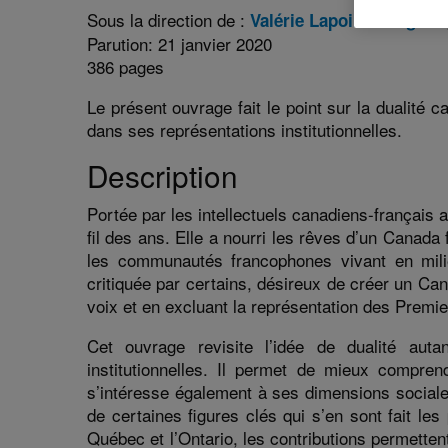
:
Sous la direction de :
Valérie Lapointe-Gagnon
Parution: 21 janvier 2020
386 pages
Le présent ouvrage fait le point sur la dualité 
dans ses représentations institutionnelles.
Description
Portée par les intellectuels canadiens-français 
fil des ans. Elle a nourri les rêves d’un Canada
les communautés francophones vivant en milieu 
critiquée par certains, désireux de créer un Cana
voix et en excluant la représentation des Premi
Cet ouvrage revisite l’idée de dualité auta
institutionnelles. Il permet de mieux comprend
s’intéresse également à ses dimensions sociales 
de certaines figures clés qui s’en sont fait le
Québec et l’Ontario, les contributions permetten