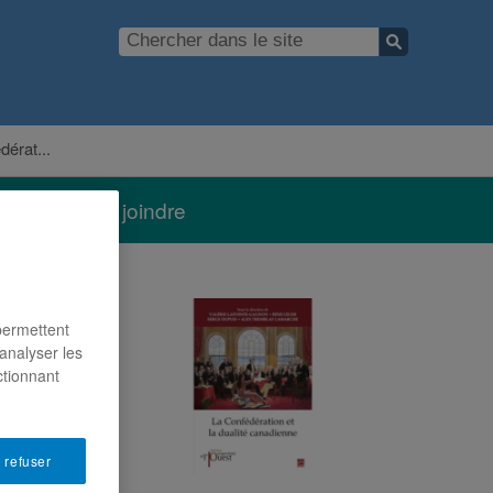
dérat...
Nous joindre
 permettent
analyser les
ctionnant
 refuser