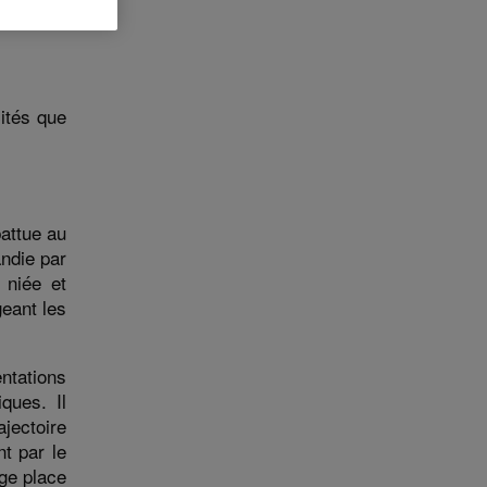
cités que
battue au
andie par
 niée et
geant les
ntations
ques. Il
ajectoire
nt par le
rge place