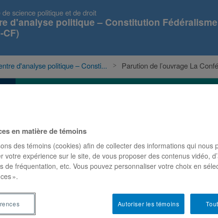
 de science politique et de droit
re d'analyse politique – Constitution Fédéralisme
-CF)
ntre d'analyse politique – Consti...
Parution de l’ouvrage La Confé
s
Événements
Projets
Publications
ces en matière de témoins
 Confédération et la dualité
sons des témoins (cookies) afin de collecter des informations qui nous
r votre expérience sur le site, de vous proposer des contenus vidéo, d’
es de fréquentation, etc. Vous pouvez personnaliser votre choix en séle
ces ».
érences
Autoriser les témoins
Tout