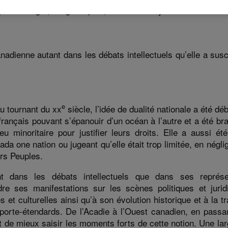
, Rémi Léger, Serge Dupuis, Alex Tremblay Lamarche
canadienne autant dans les débats intellectuels qu’elle a sus
e
au tournant du xx
siècle, l’idée de dualité nationale a été dé
 français pouvant s’épanouir d’un océan à l’autre et a été br
minoritaire pour justifier leurs droits. Elle a aussi été
da one nation ou jugeant qu’elle était trop limitée, en négli
ers Peuples.
nt dans les débats intellectuels que dans ses représe
re ses manifestations sur les scènes politiques et juridi
et culturelles ainsi qu’à son évolution historique et à la tr
s porte-étendards. De l’Acadie à l’Ouest canadien, en passa
t de mieux saisir les moments forts de cette notion. Une la