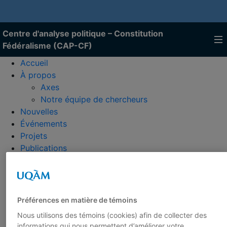
Centre d'analyse politique – Constitution
Fédéralisme (CAP-CF)
Accueil
À propos
Axes
Notre équipe de chercheurs
Nouvelles
Événements
Projets
Publications
Toutes les publications
50 déclinaisons
Rapports
Cahiers
Préférences en matière de témoins
Veille
Nous utilisons des témoins (cookies) afin de collecter des
Livres
informations qui nous permettent d’améliorer votre