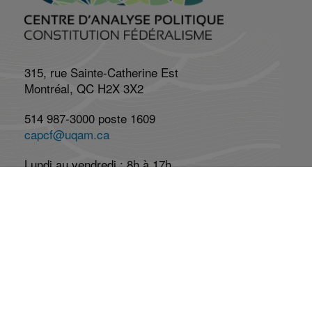
315, rue Sainte-Catherine Est
Montréal, QC H2X 3X2
514 987-3000 poste 1609
capcf@uqam.ca
Lundi au vendredi : 8h à 17h
Réseaux Sociaux
Abonnez-vous à l'infolettre