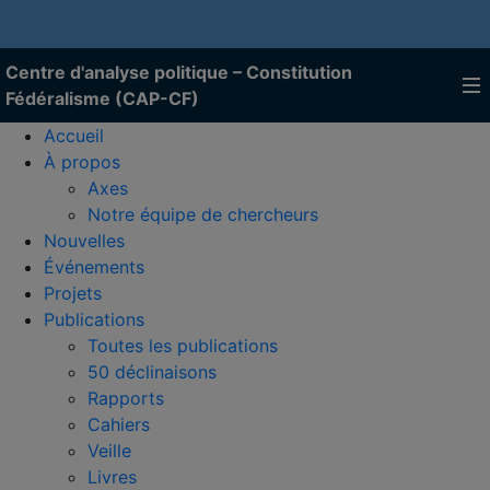
Centre d'analyse politique – Constitution
Fédéralisme (CAP-CF)
Accueil
À propos
Axes
Notre équipe de chercheurs
Nouvelles
Événements
Projets
Publications
Toutes les publications
50 déclinaisons
Rapports
Cahiers
Veille
Livres