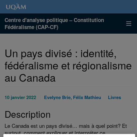
Centre d'analyse politique – Constitution
Fédéralisme (CAP-CF)
Un pays divisé : identité,
fédéralisme et régionalisme
au Canada
Publié
Auteurs
Catégories
10 janvier 2022
Evelyne Brie
,
Félix Mathieu
Livres
le
:
:
Description
:
Le Canada est un pays divisé… mais à quel point? Et
surtout, comment expliquer et interpréter ce