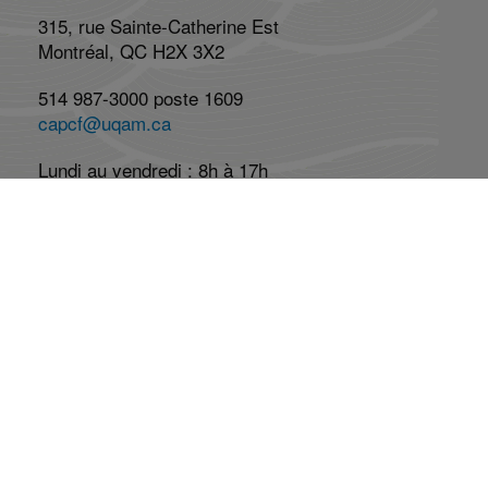
315, rue Sainte-Catherine Est
Montréal, QC H2X 3X2
514 987-3000 poste 1609
capcf@uqam.ca
Lundi au vendredi : 8h à 17h
Réseaux Sociaux
Abonnez-vous à l'infolettre
Abonnement
Désabonnement