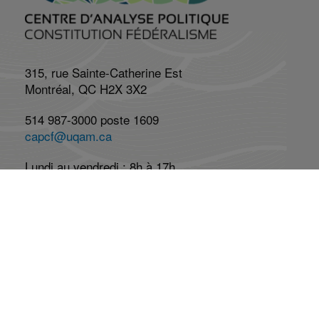
315, rue Sainte-Catherine Est
Montréal, QC H2X 3X2
514 987-3000 poste 1609
capcf@uqam.ca
Lundi au vendredi : 8h à 17h
Réseaux Sociaux
Abonnez-vous à l'infolettre