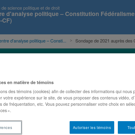
 de science politique et de droit
re d'analyse politique – Constitution Fédéralisme
-CF)
ntre d'analyse politique – Consti...
Sondage de 2021 auprès des C
s
Événements
Projets
Publications
ces en matière de témoins
s des Canadiens sur la
sons des témoins (cookies) afin de collecter des informations qui nous
r votre expérience sur le site, de vous proposer des contenus vidéo, d’
in
es de fréquentation, etc. Vous pouvez personnaliser votre choix en séle
ces ».
érences
Autoriser les témoins
Tout