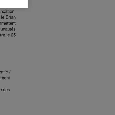
incipaux
ndation,
 le Brian
rmettent
munautés
tre le 25
emic /
ement
le des