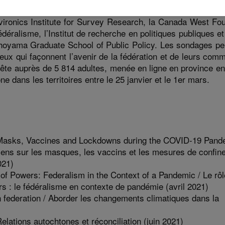
nt des études annuelles menées par une association des pr
nvironics Institute for Survey Research, la Canada West Fou
édéralisme, l’Institut de recherche en politiques publiques et
hoyama Graduate School of Public Policy. Les sondages pe
eux qui façonnent l’avenir de la fédération et de leurs com
uête auprès de 5 814 adultes, menée en ligne en province en
hone dans les territoires entre le 25 janvier et le 1er mars.
n Masks, Vaccines and Lockdowns during the COVID-19 Pand
ens sur les masques, les vaccins et les mesures de confin
021)
of Powers: Federalism in the Context of a Pandemic / Le rô
rs : le fédéralisme en contexte de pandémie (avril 2021)
 federation / Aborder les changements climatiques dans la
elations autochtones et réconciliation (juin 2021)