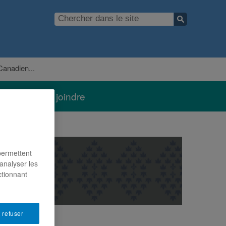
anadien...
Nous joindre
 permettent
analyser les
ctionnant
 refuser