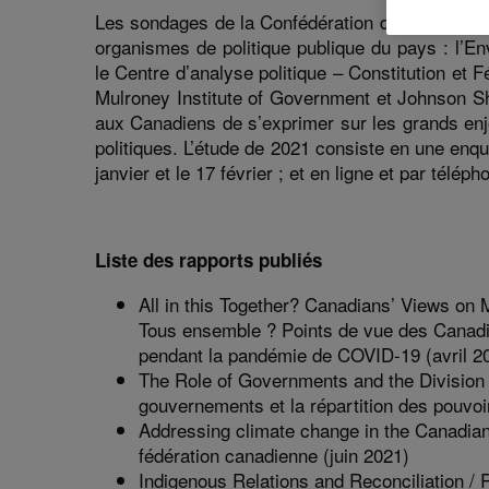
:
Les sondages de la Confédération de demain so
organismes de politique publique du pays : l’E
le Centre d’analyse politique – Constitution et F
Mulroney Institute of Government et Johnson S
aux Canadiens de s’exprimer sur les grands enj
politiques. L’étude de 2021 consiste en une enq
janvier et le 17 février ; et en ligne et par télép
Liste des rapports publiés
All in this Together? Canadians’ Views o
Tous ensemble ? Points de vue des Canadi
pendant la pandémie de COVID-19 (avril 2
The Role of Governments and the Division 
gouvernements et la répartition des pouvoi
Addressing climate change in the Canadian
fédération canadienne (juin 2021)
Indigenous Relations and Reconciliation / R