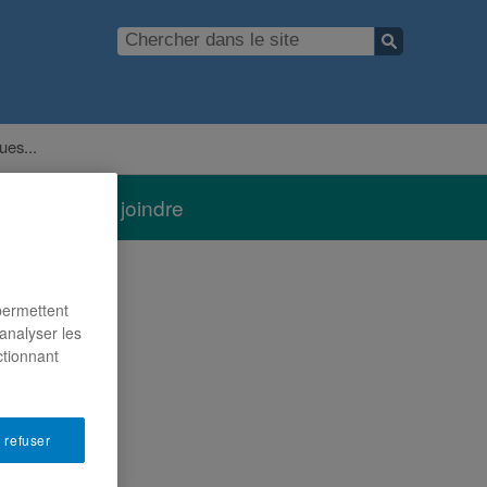
ues...
Nous joindre
 permettent
analyser les
ctionnant
 refuser