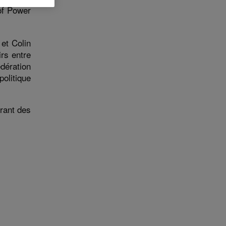
of Power
et Colin
irs entre
dération
politique
frant des