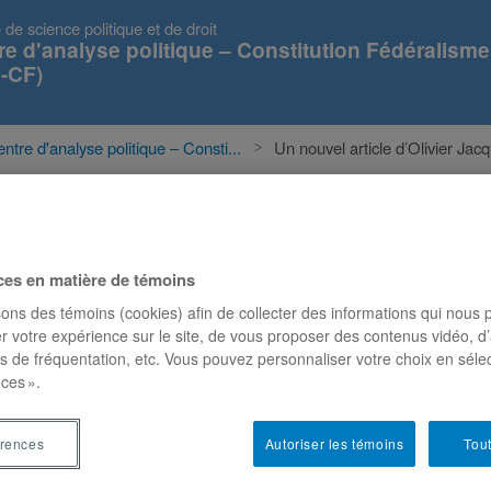
 de science politique et de droit
re d'analyse politique – Constitution Fédéralisme
-CF)
ntre d'analyse politique – Consti...
Un nouvel article d’Olivier Jacq
s
Événements
Projets
Publications
ces en matière de témoins
sons des témoins (cookies) afin de collecter des informations qui nous
ier Jacques portant sur les
r votre expérience sur le site, de vous proposer des contenus vidéo, d’
es de fréquentation, etc. Vous pouvez personnaliser votre choix en séle
s en matière de fédéralisme
ces ».
érences
Autoriser les témoins
Tout