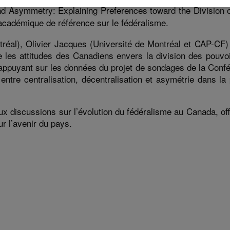
nd Asymmetry: Explaining Preferences toward the Division 
 académique de référence sur le fédéralisme.
réal), Olivier Jacques (Université de Montréal et CAP-CF) 
re les attitudes des Canadiens envers la division des pouvo
’appuyant sur les données du projet de sondages de la Confé
ntre centralisation, décentralisation et asymétrie dans la 
ux discussions sur l’évolution du fédéralisme au Canada, of
ur l’avenir du pays.