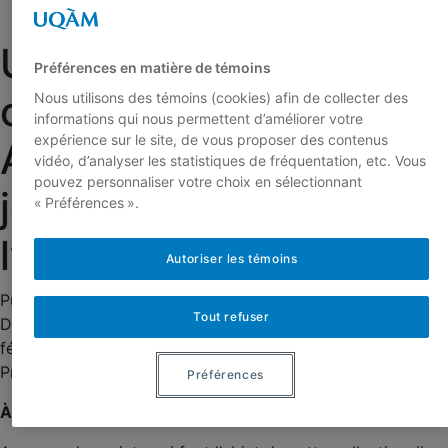
Nous joindre
Une nouvelle
Préférences en matière de témoins
collection dirigée par
Nous utilisons des témoins (cookies) afin de collecter des
informations qui nous permettent d’améliorer votre
expérience sur le site, de vous proposer des contenus
Alain-G. Gagnon voit le
vidéo, d’analyser les statistiques de fréquentation, etc. Vous
pouvez personnaliser votre choix en sélectionnant
jour aux Presses de
« Préférences ».
l’Université Laval
Autoriser les témoins
Publié le :
8 juin 2022
Catégories :
Nouvelles
Tout refuser
Dirigée par Alain-G. Gagnon, « Études constitutionnelles et
fédérales
»
est une nouvelle collection qui voit le jour aux
Presses de l’Université Laval.
Préférences
À propos de « Études constitutionnelles et fédérales »