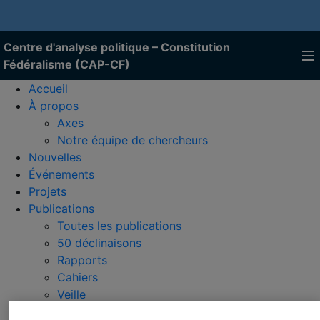
Centre d'analyse politique – Constitution
Fédéralisme (CAP-CF)
Accueil
À propos
Axes
Notre équipe de chercheurs
Nouvelles
Événements
Projets
Publications
Toutes les publications
50 déclinaisons
Rapports
Cahiers
Veille
Livres