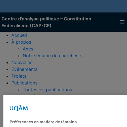
Centre d'analyse politique – Constitution
Fédéralisme (CAP-CF)
Accueil
À propos
Axes
Notre équipe de chercheurs
Nouvelles
Événements
Projets
Publications
Toutes les publications
50 déclinaisons
Rapports
Cahiers
Veille
Préférences en matière de témoins
Livres