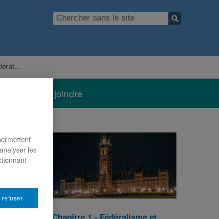
érat...
Nous joindre
 permettent
analyser les
ctionnant
 refuser
Chapitre 1 - Fédéralisme et