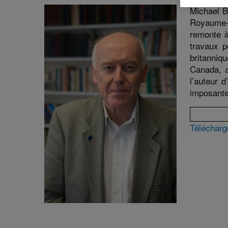
:
:
Michael B
Royaume-U
remonte à
travaux p
britanniq
Canada, a
l’auteur 
imposante
Télécharg