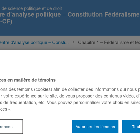
 de science politique et de droit
re d'analyse politique – Constitution Fédéralisme
-CF)
ntre d'analyse politique – Consti...
Chapitre 1 – Fédéralisme et féd
s
Événements
Projets
Publications
ces en matière de témoins
sons des témoins (cookies) afin de collecter des informations qui nous
 et fédération : dissiper les
r votre expérience sur le site, de vous proposer des contenus vidéo, d’
es de fréquentation, etc. Vous pouvez personnaliser votre choix en séle
ces ».
érences
Autoriser les témoins
Tout
s
Catégories
Catégories
Catégories
aisons
Textes et chapitres
Nouvelles
Publications
:
:
: