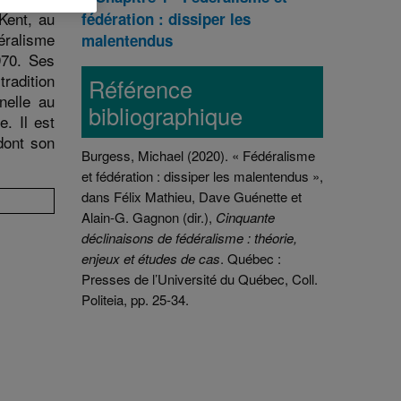
Kent, au
fédération : dissiper les
éralisme
malentendus
970. Ses
radition
Référence
nelle au
bibliographique
. Il est
dont son
Burgess, Michael (2020). « Fédéralisme
et fédération : dissiper les malentendus »,
dans Félix Mathieu, Dave Guénette et
Alain-G. Gagnon (dir.),
Cinquante
déclinaisons de fédéralisme : théorie,
enjeux et études de cas
. Québec :
Presses de l’Université du Québec, Coll.
Politeia, pp. 25-34.