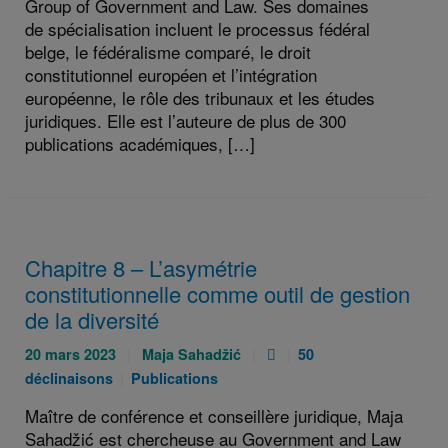
Group of Government and Law. Ses domaines
de spécialisation incluent le processus fédéral
belge, le fédéralisme comparé, le droit
constitutionnel européen et l’intégration
européenne, le rôle des tribunaux et les études
juridiques. Elle est l’auteure de plus de 300
publications académiques, […]
Chapitre 8 – L’asymétrie
constitutionnelle comme outil de gestion
de la diversité
Publié
Auteurs
Pièce
Catégories
20 mars 2023
Maja Sahadžić
50
le
:
jointe
:
Catégories
déclinaisons
Publications
:
:
:
Maître de conférence et conseillère juridique, Maja
Sahadžić est chercheuse au Government and Law