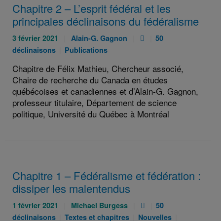
Chapitre 2 – L’esprit fédéral et les
principales déclinaisons du fédéralisme
Publié
Auteurs
Pièce
Catégories
3 février 2021
Alain-G. Gagnon
50
le
:
jointe
:
Catégories
déclinaisons
Publications
:
:
:
Chapitre de Félix Mathieu, Chercheur associé,
Chaire de recherche du Canada en études
québécoises et canadiennes et d’Alain-G. Gagnon,
professeur titulaire, Département de science
politique, Université du Québec à Montréal
Chapitre 1 – Fédéralisme et fédération :
dissiper les malentendus
Publié
Auteurs
Pièce
Catégories
1 février 2021
Michael Burgess
50
le
:
jointe
:
Catégories
Catégories
Catégories
déclinaisons
Textes et chapitres
Nouvelles