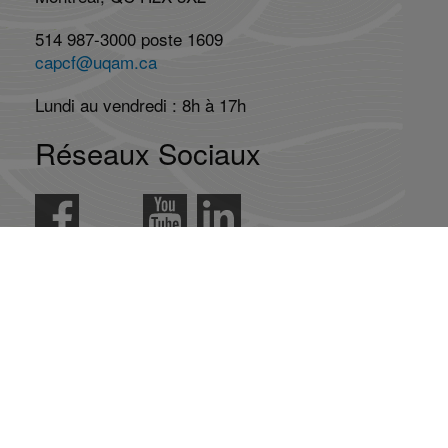
514 987-3000 poste 1609
capcf@uqam.ca
Lundi au vendredi : 8h à 17h
Réseaux Sociaux
Abonnez-vous à l'infolettre
Abonnement
Désabonnement