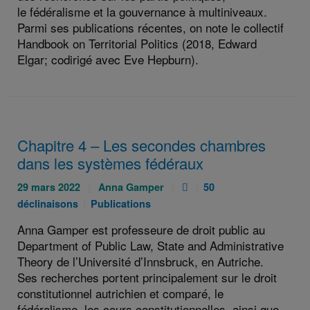
le fédéralisme et la gouvernance à multiniveaux.
Parmi ses publications récentes, on note le collectif
Handbook on Territorial Politics (2018, Edward
Elgar; codirigé avec Eve Hepburn).
Chapitre 4 – Les secondes chambres
dans les systèmes fédéraux
Publié
Auteurs
Pièce
Catégories
29 mars 2022
Anna Gamper
50
le
:
jointe
:
Catégories
déclinaisons
Publications
:
:
:
Anna Gamper est professeure de droit public au
Department of Public Law, State and Administrative
Theory de l’Université d’Innsbruck, en Autriche.
Ses recherches portent principalement sur le droit
constitutionnel autrichien et comparé, le
fédéralisme, les cours constitutionnelles, ainsi que