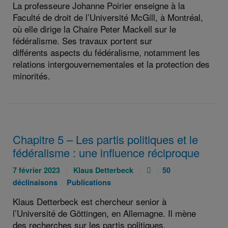
La professeure Johanne Poirier enseigne à la
Faculté de droit de l’Université McGill, à Montréal,
où elle dirige la Chaire Peter Mackell sur le
fédéralisme. Ses travaux portent sur
différents aspects du fédéralisme, notamment les
relations intergouvernementales et la protection des
minorités.
Chapitre 5 – Les partis politiques et le
fédéralisme : une influence réciproque
Publié
Auteurs
Pièce
Catégories
7 février 2023
Klaus Detterbeck
50
le
:
jointe
:
Catégories
déclinaisons
Publications
:
:
:
Klaus Detterbeck est chercheur senior à
l’Université de Göttingen, en Allemagne. Il mène
des recherches sur les partis politiques,