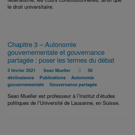
le droit universitaire.
Chapitre 3 – Autonomie
gouvernementale et gouvernance
partagée : poser les termes du débat
Publié
Auteurs
Pièce
Catégories
5 février 2021
Sean Mueller
50
le
:
jointe
:
Catégories
Catégories
déclinaisons
Publications
Autonomie
:
:
:
Catégories
:
gouvernementale
Gouvernance partagée
:
Sean Mueller est professeur à l’Institut d’études
politiques de l’Université de Lausanne, en Suisse.