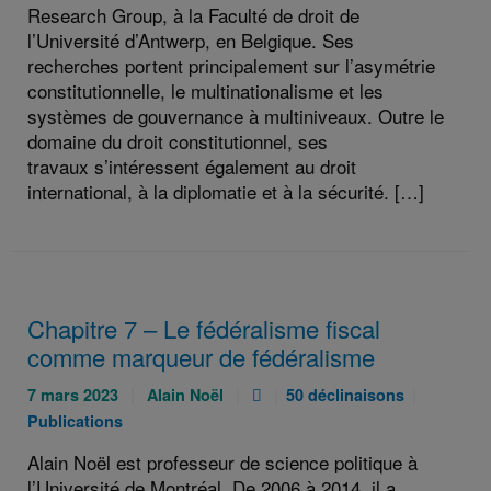
Research Group, à la Faculté de droit de
l’Université d’Antwerp, en Belgique. Ses
recherches portent principalement sur l’asymétrie
constitutionnelle, le multinationalisme et les
systèmes de gouvernance à multiniveaux. Outre le
domaine du droit constitutionnel, ses
travaux s’intéressent également au droit
international, à la diplomatie et à la sécurité. […]
Chapitre 7 – Le fédéralisme fiscal
comme marqueur de fédéralisme
Publié
Auteurs
Pièce
Catégories
Catégori
7 mars 2023
Alain Noël
50 déclinaisons
le
:
jointe
:
:
Publications
:
:
Alain Noël est professeur de science politique à
l’Université de Montréal. De 2006 à 2014, il a