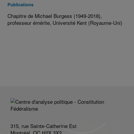
:
:
:
:
:
Publications
Chapitre de Michael Burgess (1949-2018),
professeur émérite, Université Kent (Royaume-Uni)
315, rue Sainte-Catherine Est
Montréal, QC H2X 3X2