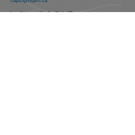
Lundi au vendredi : 8h à 17h
Réseaux Sociaux
Abonnez-vous à l'infolettre
Abonnement
Désabonnement
La mission du CAP-CF
Produire un savoir innovant, analytique et normatif