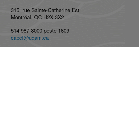
315, rue Sainte-Catherine Est
Montréal, QC H2X 3X2
514 987-3000 poste 1609
capcf@uqam.ca
Lundi au vendredi : 8h à 17h
Réseaux Sociaux
Abonnez-vous à l'infolettre
Abonnement
Désabonnement