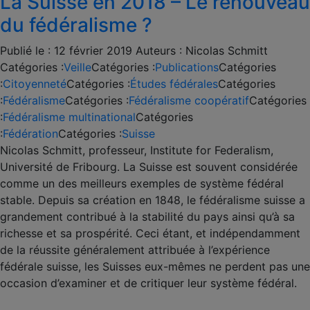
La Suisse en 2018 – Le renouveau
du fédéralisme ?
Publié le :
12 février 2019
Auteurs :
Nicolas Schmitt
Catégories :
Veille
Catégories :
Publications
Catégories
:
Citoyenneté
Catégories :
Études fédérales
Catégories
:
Fédéralisme
Catégories :
Fédéralisme coopératif
Catégories
:
Fédéralisme multinational
Catégories
:
Fédération
Catégories :
Suisse
Nicolas Schmitt, professeur, Institute for Federalism,
Université de Fribourg. La Suisse est souvent considérée
comme un des meilleurs exemples de système fédéral
stable. Depuis sa création en 1848, le fédéralisme suisse a
grandement contribué à la stabilité du pays ainsi qu’à sa
richesse et sa prospérité. Ceci étant, et indépendamment
de la réussite généralement attribuée à l’expérience
fédérale suisse, les Suisses eux-mêmes ne perdent pas une
occasion d’examiner et de critiquer leur système fédéral.