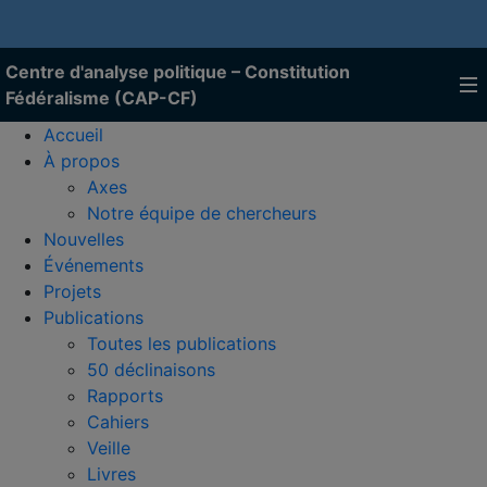
Centre d'analyse politique – Constitution
Fédéralisme (CAP-CF)
Accueil
À propos
Axes
Notre équipe de chercheurs
Nouvelles
Événements
Projets
Publications
Toutes les publications
50 déclinaisons
Rapports
Cahiers
Veille
Livres