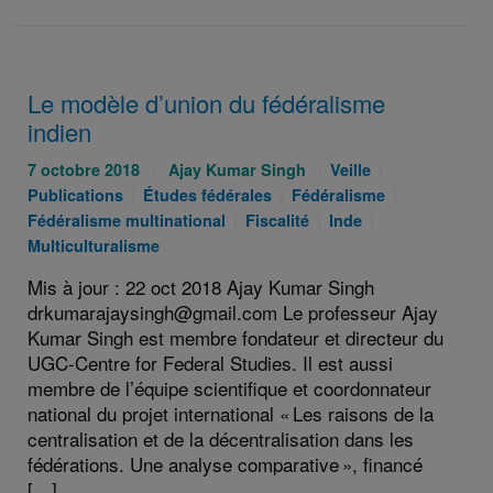
Le modèle d’union du fédéralisme
indien
Publié
Auteurs
Catégories
Catégories
7 octobre 2018
Ajay Kumar Singh
Veille
le
Catégories
:
Catégories
:
:
Catégories
Publications
Études fédérales
Fédéralisme
:
:
Catégories
:
Catégories
Catégories
:
Fédéralisme multinational
Fiscalité
Inde
:
:
:
Multiculturalisme
Mis à jour : 22 oct 2018 Ajay Kumar Singh
drkumarajaysingh@gmail.com Le professeur Ajay
Kumar Singh est membre fondateur et directeur du
UGC-Centre for Federal Studies. Il est aussi
membre de l’équipe scientifique et coordonnateur
national du projet international « Les raisons de la
centralisation et de la décentralisation dans les
fédérations. Une analyse comparative », financé
[…]