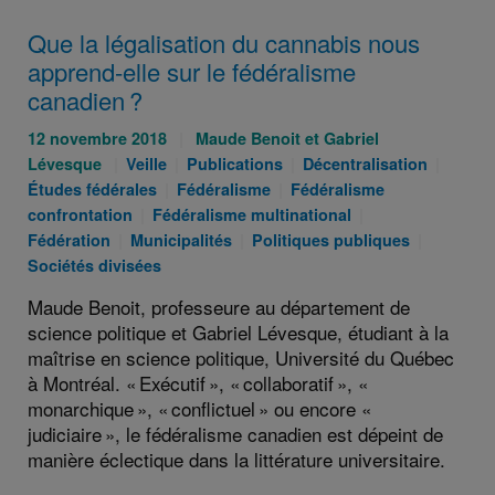
Que la légalisation du cannabis nous
apprend-elle sur le fédéralisme
canadien ?
Publié
Auteurs
12 novembre 2018
Maude Benoit et Gabriel
le
Catégories
Catégories
:
Catégories
Catég
Lévesque
Veille
Publications
Décentralisation
:
:
Catégories
:
Catégories
:
:
Études fédérales
Fédéralisme
Fédéralisme
Catégories
:
:
Catégories
confrontation
Fédéralisme multinational
Catégories
:
Catégories
:
Catégori
Fédération
Municipalités
Politiques publiques
:
:
:
Sociétés divisées
Maude Benoit, professeure au département de
science politique et Gabriel Lévesque, étudiant à la
maîtrise en science politique, Université du Québec
à Montréal. « Exécutif », « collaboratif », «
monarchique », « conflictuel » ou encore «
judiciaire », le fédéralisme canadien est dépeint de
manière éclectique dans la littérature universitaire.