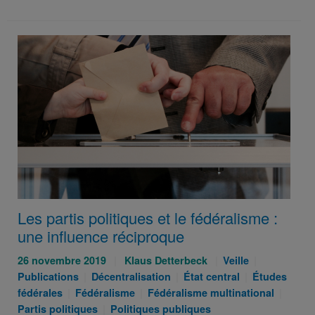
Les partis politiques et le fédéralisme :
une influence réciproque
Publié
Auteurs
Catégories
Catégories
26 novembre 2019
Klaus Detterbeck
Veille
le
Catégories
:
Catégories
:
Catégories
:
Publications
Décentralisation
État central
Études
:
Catégories
:
Catégories
:
:
Catég
fédérales
Fédéralisme
Fédéralisme multinational
:
Catégories
:
:
Partis politiques
Politiques publiques