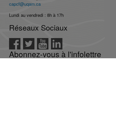
capcf@uqam.ca
Lundi au vendredi : 8h à 17h
Réseaux Sociaux
Abonnez-vous à l'infolettre
Abonnement
Désabonnement
La mission du CAP-CF