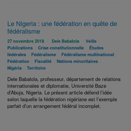
Le Nigeria : une fédération en quête de
fédéralisme
Publié
Auteurs
Catégories
Catégories
27 novembre 2018
Dele Babalola
Veille
le
Catégories
:
:
Catégories
:
Publications
Crise constitutionnelle
Études
:
Catégories
:
Catégories
:
Catég
fédérales
Fédéralisme
Fédéralisme multinational
:
Catégories
Catégories
:
Catégories
:
Fédération
Fiscalité
Nations minoritaires
Catégories
:
:
:
Nigéria
Territoire
:
Dele Babalola, professeur, département de relations
internationales et diplomatie, Université Baze
d’Abuja, Nigeria. Le présent article défend l’idée
selon laquelle la fédération nigériane est l’exemple
parfait d’un arrangement fédéral incomplet.