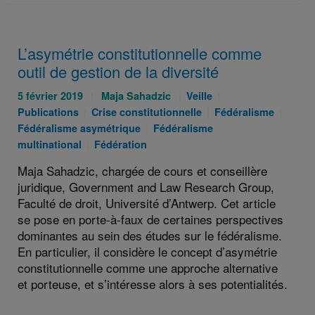
L’asymétrie constitutionnelle comme
outil de gestion de la diversité
Publié
Auteurs
Catégories
Catégories
5 février 2019
Maja Sahadzic
Veille
le
Catégories
:
:
Catégories
:
Catég
Publications
Crise constitutionnelle
Fédéralisme
:
:
Catégories
:
:
Fédéralisme asymétrique
Fédéralisme
Catégories
:
multinational
Fédération
:
Maja Sahadzic, chargée de cours et conseillère
juridique, Government and Law Research Group,
Faculté de droit, Université d’Antwerp. Cet article
se pose en porte-à-faux de certaines perspectives
dominantes au sein des études sur le fédéralisme.
En particulier, il considère le concept d’asymétrie
constitutionnelle comme une approche alternative
et porteuse, et s’intéresse alors à ses potentialités.