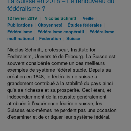
La Suisse en 2018 – Le renouveau du
fédéralisme ?
Publié
Auteurs
Catégories
Catégories
12 février 2019
Nicolas Schmitt
Veille
le
Catégories
:
Catégories
:
:
Catégories
Publications
Citoyenneté
Études fédérales
:
Catégories
:
:
Catégories
:
Fédéralisme
Fédéralisme coopératif
Fédéralisme
:
Catégories
Catégories
:
multinational
Fédération
Suisse
:
:
Nicolas Schmitt, professeur, Institute for
Federalism, Université de Fribourg. La Suisse est
souvent considérée comme un des meilleurs
exemples de système fédéral stable. Depuis sa
création en 1848, le fédéralisme suisse a
grandement contribué à la stabilité du pays ainsi
qu’à sa richesse et sa prospérité. Ceci étant, et
indépendamment de la réussite généralement
attribuée à l’expérience fédérale suisse, les
Suisses eux-mêmes ne perdent pas une occasion
d’examiner et de critiquer leur système fédéral.