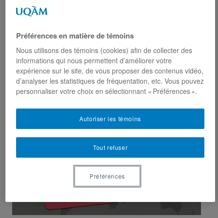
Université McGill. Ce bref survol des relations
intergouvernementales, dans une perspective
comparée, illustre le fait que les fédérations
Préférences en matière de témoins
reposant sur une « tradition de droit civil continental
» sont plus susceptibles d’organiser les RIG par le
Nous utilisons des témoins (cookies) afin de collecter des
informations qui nous permettent d’améliorer votre
biais mécanismes juridiques que leurs homologues
expérience sur le site, de vous proposer des contenus vidéo,
issus de la tradition plus pragmatique de la
d’analyser les statistiques de fréquentation, etc. Vous pouvez
common law.
personnaliser votre choix en sélectionnant « Préférences ».
Autoriser les témoins
Tout refuser
Préférences