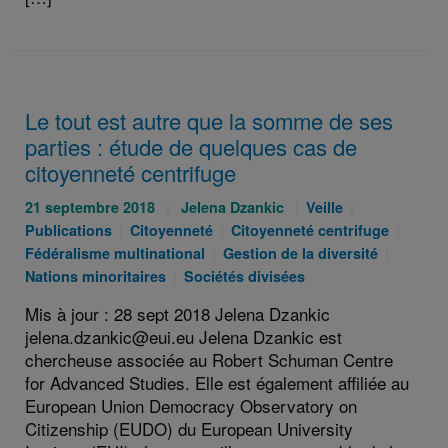
Le tout est autre que la somme de ses
parties : étude de quelques cas de
citoyenneté centrifuge
Publié
Auteurs
Catégories
Catégories
21 septembre 2018
Jelena Dzankic
Veille
le
Catégories
:
Catégories
:
:
Catég
Publications
Citoyenneté
Citoyenneté centrifuge
:
:
Catégories
:
Catégor
:
Fédéralisme multinational
Gestion de la diversité
Catégories
:
:
Nations minoritaires
Sociétés divisées
:
Mis à jour : 28 sept 2018 Jelena Dzankic
jelena.dzankic@eui.eu Jelena Dzankic est
chercheuse associée au Robert Schuman Centre
for Advanced Studies. Elle est également affiliée au
European Union Democracy Observatory on
Citizenship (EUDO) du European University