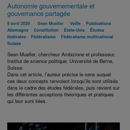
Autonomie gouvernementale et
gouvernance partagée
Publié
Auteurs
Catégories
Catégories
Catégo
8 avril 2020
Sean Mueller
Veille
Publications
le
Catégories
:
Catégories
:
:
Catégories
:
Allemagne
Constitution
États-Unis
Études
:
Catégories
:
Catégories
:
:
Catég
fédérales
Fédéralisme
Fédéralisme multinational
:
:
:
Suisse
Sean Mueller, chercheur Ambizione et professeur,
Institut de science politique, Université de Berne,
Suisse.
Dans cet article, l’auteur précise le sens auquel
ces deux concepts renvoient lorsqu’ils sont utilisés
dans le cadre des études fédérales, puis revient sur
les différentes acceptions théoriques et pratiques
qui leur sont liées.