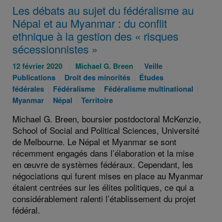
Les débats au sujet du fédéralisme au
Népal et au Myanmar : du conflit
ethnique à la gestion des « risques
sécessionnistes »
Publié
Auteurs
Catégories
Catégories
12 février 2020
Michael G. Breen
Veille
le
Catégories
:
Catégories
:
:
Publications
Droit des minorités
Études
:
Catégories
:
Catégories
:
Catég
fédérales
Fédéralisme
Fédéralisme multinational
:
Catégories
Catégories
:
:
Myanmar
Népal
Territoire
:
:
Michael G. Breen, boursier postdoctoral McKenzie,
School of Social and Political Sciences, Université
de Melbourne. Le Népal et Myanmar se sont
récemment engagés dans l’élaboration et la mise
en œuvre de systèmes fédéraux. Cependant, les
négociations qui furent mises en place au Myanmar
étaient centrées sur les élites politiques, ce qui a
considérablement ralenti l’établissement du projet
fédéral.