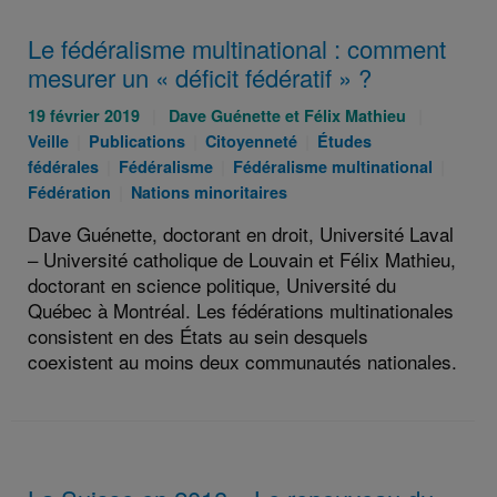
Le fédéralisme multinational : comment
mesurer un « déficit fédératif » ?
Publié
Auteurs
Catégori
19 février 2019
Dave Guénette et Félix Mathieu
le
Catégories
:
Catégories
Catégories
:
Veille
Publications
Citoyenneté
Études
:
:
Catégories
:
Catégories
:
Catég
fédérales
Fédéralisme
Fédéralisme multinational
:
Catégories
:
:
Fédération
Nations minoritaires
:
Dave Guénette, doctorant en droit, Université Laval
– Université catholique de Louvain et Félix Mathieu,
doctorant en science politique, Université du
Québec à Montréal. Les fédérations multinationales
consistent en des États au sein desquels
coexistent au moins deux communautés nationales.