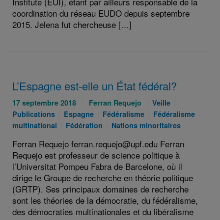
Institute (EUI), étant par ailleurs responsable de la
coordination du réseau EUDO depuis septembre
2015. Jelena fut chercheuse […]
L’Espagne est-elle un État fédéral?
Publié
Auteurs
Catégories
Catégories
17 septembre 2018
Ferran Requejo
Veille
le
Catégories
:
Catégories
:
Catégories
:
Publications
Espagne
Fédéralisme
Fédéralisme
:
:
Catégories
:
Catégories
:
multinational
Fédération
Nations minoritaires
:
:
Ferran Requejo ferran.requejo@upf.edu Ferran
Requejo est professeur de science politique à
l’Universitat Pompeu Fabra de Barcelone, où il
dirige le Groupe de recherche en théorie politique
(GRTP). Ses principaux domaines de recherche
sont les théories de la démocratie, du fédéralisme,
des démocraties multinationales et du libéralisme