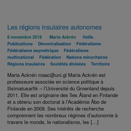
Les régions insulaires autonomes
Publié
Auteurs
Catégories
Catégories
6 novembre 2018
Maria Ackrén
Veille
le
Catégories
:
Catégories
:
:
Catégories
Publications
Décentralisation
Fédéralisme
:
:
Catégories
:
:
Fédéralisme asymétrique
Fédéralisme
Catégories
:
Catégories
Catégori
multinational
Fédération
Nations minoritaires
:
Catégories
:
Catégories
:
Régions insulaires
Sociétés divisées
Territoire
:
:
Maria Ackrén maac@uni.gl Maria Ackrén est
professeure associée en science politique à
Ilisimatusarﬁk – l’Université du Groenland depuis
2011. Elle est originaire des îles Åland en Finlande
et a obtenu son doctorat à l’Académie Åbo de
Finlande en 2009. Ses intérêts de recherche
comprennent les nombreux régimes d’autonomie à
travers le monde, le nationalisme, les […]