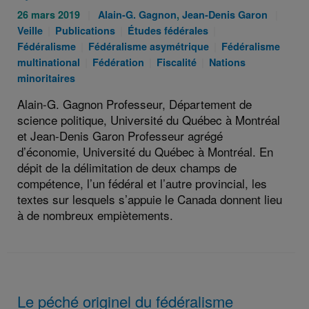
Publié
Auteurs
Catég
26 mars 2019
Alain-G. Gagnon
,
Jean‐Denis Garon
le
Catégories
:
Catégories
Catégories
:
Veille
Publications
Études fédérales
:
:
Catégories
:
:
Catégories
Fédéralisme
Fédéralisme asymétrique
Fédéralisme
:
Catégories
Catégories
Catégories
:
multinational
Fédération
Fiscalité
Nations
:
:
:
minoritaires
Alain-G. Gagnon Professeur, Département de
science politique, Université du Québec à Montréal
et Jean-Denis Garon Professeur agrégé
d’économie, Université du Québec à Montréal. En
dépit de la délimitation de deux champs de
compétence, l’un fédéral et l’autre provincial, les
textes sur lesquels s’appuie le Canada donnent lieu
à de nombreux empiètements.
Le péché originel du fédéralisme