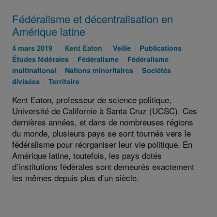
Fédéralisme et décentralisation en
Amérique latine
Publié
Auteurs
Catégories
Catégories
Catégor
4 mars 2019
Kent Eaton
Veille
Publications
le
:
Catégories
:
Catégories
:
:
Études fédérales
Fédéralisme
Fédéralisme
:
Catégories
:
:
Catégories
multinational
Nations minoritaires
Sociétés
Catégories
:
:
divisées
Territoire
:
Kent Eaton, professeur de science politique,
Université de Californie à Santa Cruz (UCSC). Ces
dernières années, et dans de nombreuses régions
du monde, plusieurs pays se sont tournés vers le
fédéralisme pour réorganiser leur vie politique. En
Amérique latine, toutefois, les pays dotés
d’institutions fédérales sont demeurés exactement
les mêmes depuis plus d’un siècle.