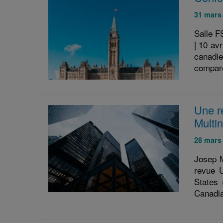
Publié
31 mars
le
Salle F
:
| 10 av
canadie
comparé
Une r
Multin
Publié
28 mars
le
Josep M
:
revue U
States 
Canadia