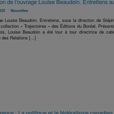
ion de l’ouvrage Louise Beaudoin. Entretiens a
Catégories
025
Nouvelles
:
ge Louise Beaudoin. Entretiens, sous la direction de Stép
 collection « Trajectoires » des Éditions du Boréal. Présenta
is, Louise Beaudoin a été tour à tour directrice de cab
e des Relations […]
ence : La politique et le fédéralisme canadien 