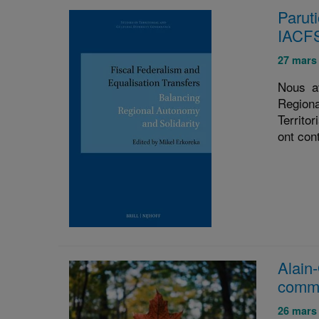
Paruti
IACFS
Publié
27 mars
le
Nous av
:
Regional
Territo
ont con
Alain-
commi
Publié
26 mars