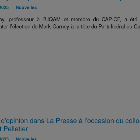
Catégories
 2025
Nouvelles
:
ay, professeur à l’UQAM et membre du CAP-CF, a été in
er l’élection de Mark Carney à la tête du Parti libéral du Can
e d’opinion dans La Presse à l’occasion du co
 Pelletier
Catégories
 2025
Nouvelles