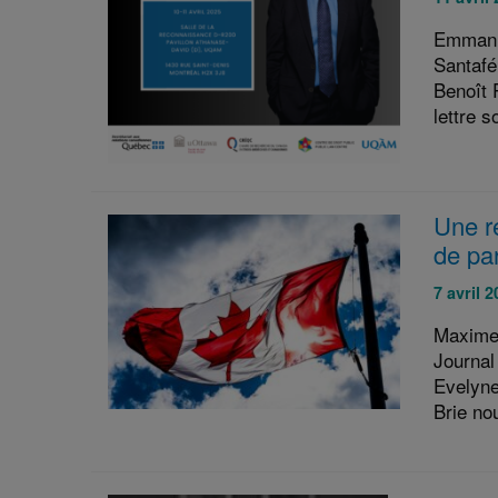
le
Emmanue
:
Santafé 
Benoît P
lettre 
Une re
de par
Publié
7 avril 2
le
Maxime 
:
Journal
Evelyne
Brie no