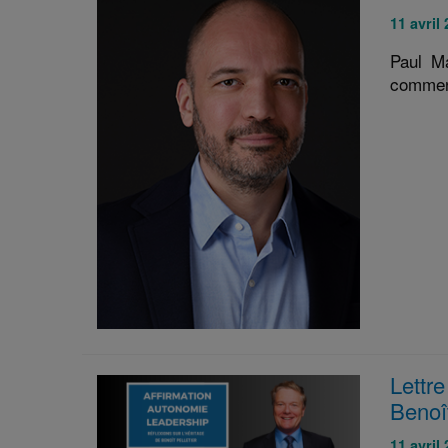
Publié
11 avril
le
Paul M
:
comment
Lettr
Benoît
Publié
11 avril