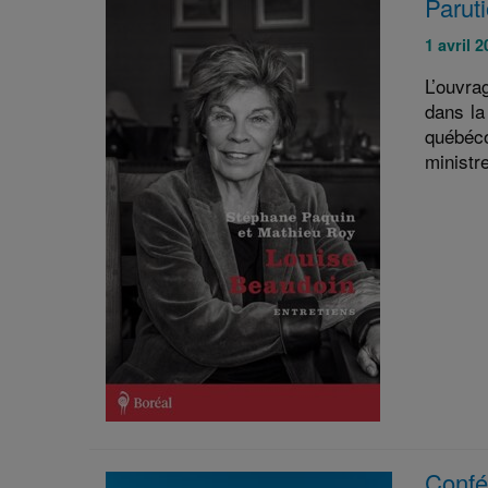
Parut
Publié
1 avril 2
le
L’ouvra
:
dans la
québéco
ministr
Confér