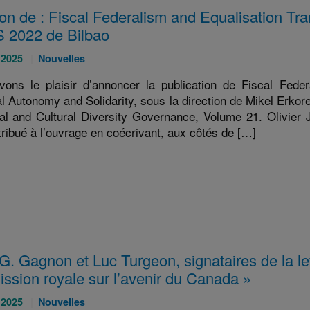
on de : Fiscal Federalism and Equalisation Tra
 2022 de Bilbao
Catégories
 2025
Nouvelles
:
ons le plaisir d’annoncer la publication de Fiscal Feder
 Autonomy and Solidarity, sous la direction de Mikel Erkoreka
rial and Cultural Diversity Governance, Volume 21. Olivi
tribué à l’ouvrage en coécrivant, aux côtés de […]
G. Gagnon et Luc Turgeon, signataires de la let
ssion royale sur l’avenir du Canada »
Catégories
 2025
Nouvelles