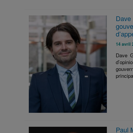
Dave G
gouve
d’app
Publié
14 avril
le
Dave G
:
d’opini
gouvern
principa
Paul 