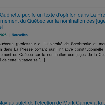
uénette publie un texte d’opinion dans La Pres
rnement du Québec sur la nomination des juges
el
Catégories
 2025
Nouvelles
:
uénette (professeur à l’Université de Sherbrooke et m
on dans La Presse portant sur l’initiative constitutionnelle
ement du Québec sur la nomination des juges de la Cour 
l de cette initiative se […]
May au sujet de l’élection de Mark Carney à la