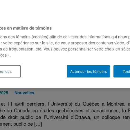
Catégories
25
Nouvelles
:
 texte d’opinion, Stéphanie Chouinard (Collège militaire
is contemporains liés à la défense du français au Canada, 
s-Unis. Voici un extrait : « Depuis le retour de Donald Trump
ces en matière de témoins
sons des témoins (cookies) afin de collecter des informations qui nous
r votre expérience sur le site, de vous proposer des contenus vidéo, d’
es de fréquentation, etc. Vous pouvez personnaliser votre choix en séle
ces ».
érences
Autoriser les témoins
Tout
 sur les deux journées du colloque Affirmation
ions autour de l’héritage de Benoît Pelletier
Catégories
 2025
Nouvelles
:
et 11 avril derniers, l’Université du Québec à Montréal a
he du Canada en études québécoises et canadiennes, la Fac
de droit public de l’Université d’Ottawa, un colloque re
ement public de […]