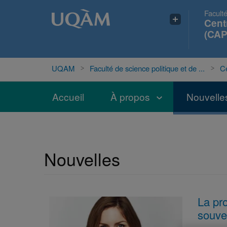
Faculté
Cent
(CAP
UQAM
Faculté de science politique et de ...
Ce
Accueil
À propos
Nouvelle
Nouvelles
La pro
souve