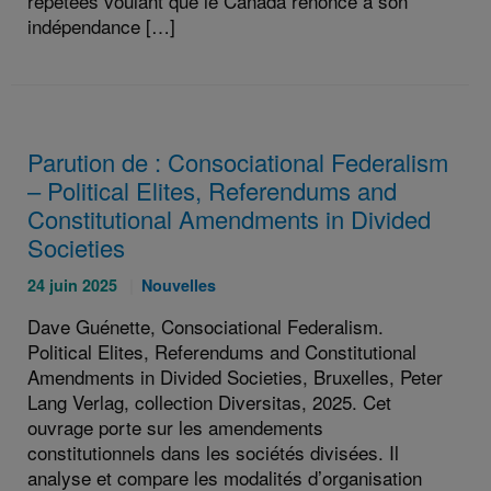
répétées voulant que le Canada renonce à son
indépendance […]
Parution de : Consociational Federalism
– Political Elites, Referendums and
Constitutional Amendments in Divided
Societies
Publié
Catégories
24 juin 2025
Nouvelles
le
:
Dave Guénette, Consociational Federalism.
:
Political Elites, Referendums and Constitutional
Amendments in Divided Societies, Bruxelles, Peter
Lang Verlag, collection Diversitas, 2025. Cet
ouvrage porte sur les amendements
constitutionnels dans les sociétés divisées. Il
analyse et compare les modalités d’organisation