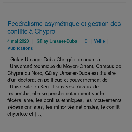
Fédéralisme asymétrique et gestion des
conflits à Chypre
Publié
Auteurs
Pièce
Catégories
Catégories
4 mai 2023
Gülay Umaner-Duba
Veille
le
:
jointe
:
:
Publications
:
:
Gülay Umaner-Duba Chargée de cours à
l’Université technique du Moyen-Orient, Campus de
Chypre du Nord, Gülay Umaner-Duba est titulaire
d’un doctorat en politique et gouvernement de
l’Université du Kent. Dans ses travaux de
recherche, elle se penche notamment sur le
fédéralisme, les conflits ethniques, les mouvements
sécessionnistes, les minorités nationales, le conflit
chypriote et […]