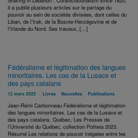
Sharing in Lebanon : Consociationalism since 1820,
il a publié plusieurs articles sur le partage du
pouvoir au sein de sociétés divisées, dont celles du
Liban, de l’Irak, de la Bosnie-Herzégovine et de
l’Irlande du Nord. Ses travaux, […]
Fédéralisme et légitimation des langues
minoritaires. Les cas de la Lusace et
des pays catalans
Publié
Catégories
Catégories
Catégories
12 mars 2023
Livres
Nouvelles
Publications
le
:
:
:
Jean-Rémi Carbonneau Fédéralisme et légitimation
:
des langues minoritaires. Les cas de la Lusace et
des pays catalans, Québec, Les Presses de
l’Université du Québec, collection Politeia 2023.
Résumé Les relations de pouvoir inégales entre les