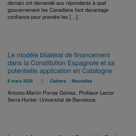
demain ont demandé aux répondants à quel
gouvernement les Canadiens font davantage
confiance pour prendre les […]
Le modèle bilatéral de financement
dans la Constitution Espagnole et sa
potentielle application en Catalogne
Publié
Pièce
Catégories
Catégories
6 mars 2024
Cahiers
Nouvelles
le
jointe
:
:
Antonio-Martín Porras Gómez, Profesor Lector
:
:
Serra Hunter, Universitat de Barcelona