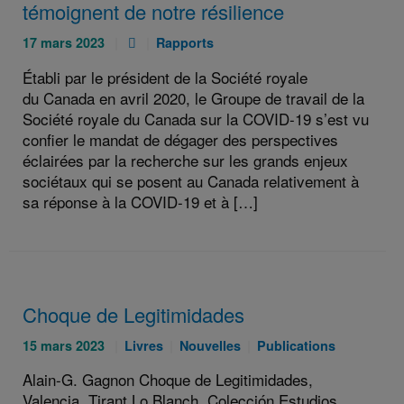
témoignent de notre résilience
Publié
Pièce
Catégories
17 mars 2023
Rapports
le
jointe
:
Établi par le président de la Société royale
:
:
du Canada en avril 2020, le Groupe de travail de la
Société royale du Canada sur la COVID-19 s’est vu
confier le mandat de dégager des perspectives
éclairées par la recherche sur les grands enjeux
sociétaux qui se posent au Canada relativement à
sa réponse à la COVID-19 et à […]
Choque de Legitimidades
Publié
Catégories
Catégories
Catégories
15 mars 2023
Livres
Nouvelles
Publications
le
:
:
:
Alain-G. Gagnon Choque de Legitimidades,
:
Valencia, Tirant Lo Blanch, Colección Estudios