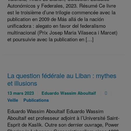
Autonómicos y Federales, 2023. Résumé Ce livre
est le troisième d’une trilogie commencée avec la
publication en 2009 de Más allá de la nación
unificadora : alegato en favor del federalismo
multinacional (Prix Josep Maria Vilaseca i Marcet)
et poursuivie avec la publication en […]
La question fédérale au Liban : mythes
et illusions
Publié
Auteurs
Pièce
Catégori
13 mars 2023
Eduardo Wassim Aboultaif
le
:
jointe
:
Catégories
Veille
Publications
:
:
:
Eduardo Wassim Aboultaif Eduardo Wassim
Aboultaif est professeur adjoint à l’Université Saint-
Esprit de Kaslik. Outre son dernier ouvrage, Power