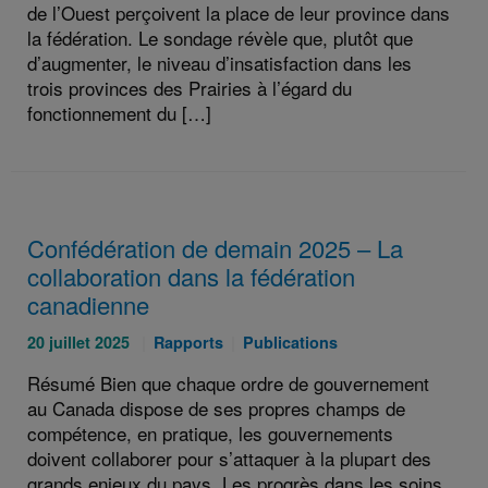
de l’Ouest perçoivent la place de leur province dans
la fédération. Le sondage révèle que, plutôt que
d’augmenter, le niveau d’insatisfaction dans les
trois provinces des Prairies à l’égard du
fonctionnement du […]
Confédération de demain 2025 – La
collaboration dans la fédération
canadienne
Publié
Catégories
Catégories
20 juillet 2025
Rapports
Publications
le
:
:
Résumé Bien que chaque ordre de gouvernement
:
au Canada dispose de ses propres champs de
compétence, en pratique, les gouvernements
doivent collaborer pour s’attaquer à la plupart des
grands enjeux du pays. Les progrès dans les soins