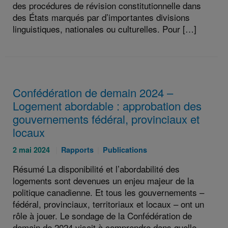
des procédures de révision constitutionnelle dans
des États marqués par d’importantes divisions
linguistiques, nationales ou culturelles. Pour […]
Confédération de demain 2024 –
Logement abordable : approbation des
gouvernements fédéral, provinciaux et
locaux
Publié
Catégories
Catégories
2 mai 2024
Rapports
Publications
le
:
:
Résumé La disponibilité et l’abordabilité des
:
logements sont devenues un enjeu majeur de la
politique canadienne. Et tous les gouvernements –
fédéral, provinciaux, territoriaux et locaux – ont un
rôle à jouer. Le sondage de la Confédération de
demain de 2024 visait à comprendre dans quelle