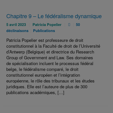
Chapitre 9 – Le fédéralisme dynamique
Publié
Auteurs
Pièce
Catégories
5 avril 2023
Patricia Popelier
50
le
:
jointe
:
Catégories
déclinaisons
Publications
:
:
:
Patricia Popelier est professeure de droit
constitutionnel à la Faculté de droit de l’Université
d’Antwerp (Belgique) et directrice du Research
Group of Government and Law. Ses domaines
de spécialisation incluent le processus fédéral
belge, le fédéralisme comparé, le droit
constitutionnel européen et l’intégration
européenne, le rôle des tribunaux et les études
juridiques. Elle est l’auteure de plus de 300
publications académiques, […]