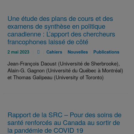
Une étude des plans de cours et des
examens de synthèse en politique
canadienne : L’apport des chercheurs
francophones laissé de côté
Publié
Pièce
Catégories
Catégories
Catégories
2 mai 2023
Cahiers
Nouvelles
Publications
le
jointe
:
:
:
Jean-François Daoust (Université de Sherbrooke),
:
:
Alain-G. Gagnon (Université du Québec à Montréal)
et Thomas Galipeau (University of Toronto)
Rapport de la SRC – Pour des soins de
santé renforcés au Canada au sortir de
la pandémie de COVID 19