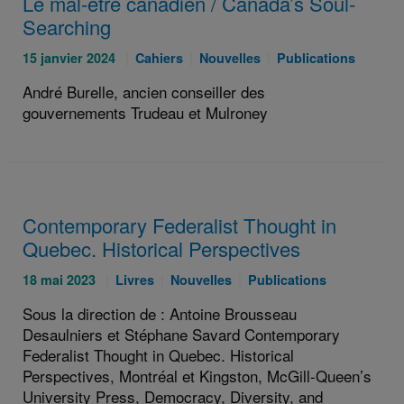
Le mal-être canadien / Canada’s Soul-
Searching
Publié
Catégories
Catégories
Catégories
15 janvier 2024
Cahiers
Nouvelles
Publications
le
:
:
:
André Burelle, ancien conseiller des
:
gouvernements Trudeau et Mulroney
Contemporary Federalist Thought in
Quebec. Historical Perspectives
Publié
Catégories
Catégories
Catégories
18 mai 2023
Livres
Nouvelles
Publications
le
:
:
:
Sous la direction de : Antoine Brousseau
:
Desaulniers et Stéphane Savard Contemporary
Federalist Thought in Quebec. Historical
Perspectives, Montréal et Kingston, McGill-Queen’s
University Press, Democracy, Diversity, and