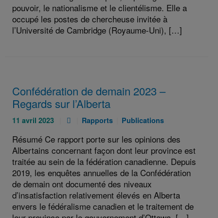
pouvoir, le nationalisme et le clientélisme. Elle a
occupé les postes de chercheuse invitée à
l’Université de Cambridge (Royaume-Uni), […]
Confédération de demain 2023 –
Regards sur l’Alberta
Publié
Pièce
Catégories
Catégories
11 avril 2023
Rapports
Publications
le
jointe
:
:
Résumé Ce rapport porte sur les opinions des
:
:
Albertains concernant façon dont leur province est
traitée au sein de la fédération canadienne. Depuis
2019, les enquêtes annuelles de la Confédération
de demain ont documenté des niveaux
d’insatisfaction relativement élevés en Alberta
envers le fédéralisme canadien et le traitement de
leur province par le gouvernement d’Ottawa. […]