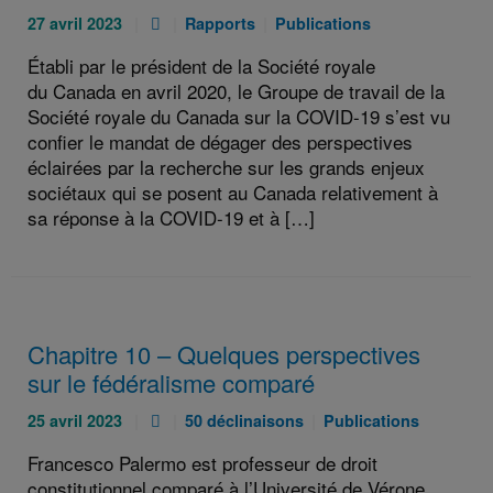
Publié
Pièce
Catégories
Catégories
27 avril 2023
Rapports
Publications
le
jointe
:
:
Établi par le président de la Société royale
:
:
du Canada en avril 2020, le Groupe de travail de la
Société royale du Canada sur la COVID-19 s’est vu
confier le mandat de dégager des perspectives
éclairées par la recherche sur les grands enjeux
sociétaux qui se posent au Canada relativement à
sa réponse à la COVID-19 et à […]
Chapitre 10 – Quelques perspectives
sur le fédéralisme comparé
Publié
Pièce
Catégories
Catégories
25 avril 2023
50 déclinaisons
Publications
le
jointe
:
:
Francesco Palermo est professeur de droit
:
:
constitutionnel comparé à l’Université de Vérone,