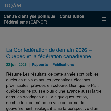
Centre d'analyse politique – Constitution
Fédéralisme (CAP-CF)
La Confédération de demain 2026 –
Quebec et la fédération canadienne
Publié
Catégories
Catégories
22 juin 2026
Rapports
Publications
le
:
:
Résumé Les résultats de cette année sont publiés
:
quelques mois avant les prochaines élections
provinciales, prévues en octobre. Bien que le Parti
québécois ne jouisse plus d’une avance aussi large
dans les sondages qu’il y a quelques temps, il
semble tout de même en voie de former le
gouvernement, replaçant ainsi la perspective d’un