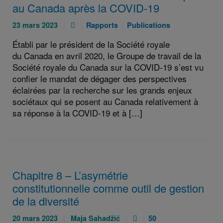
au Canada après la COVID-19
Publié
Pièce
Catégories
Catégories
23 mars 2023
Rapports
Publications
le
jointe
:
:
Établi par le président de la Société royale
:
:
du Canada en avril 2020, le Groupe de travail de la
Société royale du Canada sur la COVID-19 s’est vu
confier le mandat de dégager des perspectives
éclairées par la recherche sur les grands enjeux
sociétaux qui se posent au Canada relativement à
sa réponse à la COVID-19 et à […]
Chapitre 8 – L’asymétrie
constitutionnelle comme outil de gestion
de la diversité
Publié
Auteurs
Pièce
Catégories
20 mars 2023
Maja Sahadžić
50