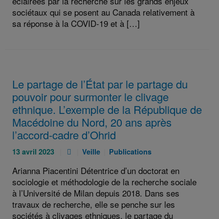
éclairées par la recherche sur les grands enjeux
sociétaux qui se posent au Canada relativement à
sa réponse à la COVID-19 et à […]
Le partage de l’État par le partage du
pouvoir pour surmonter le clivage
ethnique. L’exemple de la République de
Macédoine du Nord, 20 ans après
l’accord-cadre d’Ohrid
Publié
Pièce
Catégories
Catégories
13 avril 2023
Veille
Publications
le
jointe
:
:
Arianna Piacentini Détentrice d’un doctorat en
:
:
sociologie et méthodologie de la recherche sociale
à l’Université de Milan depuis 2018. Dans ses
travaux de recherche, elle se penche sur les
sociétés à clivages ethniques, le partage du