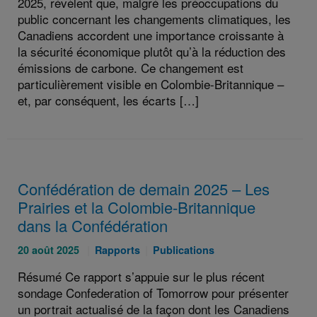
2025, révèlent que, malgré les préoccupations du
public concernant les changements climatiques, les
Canadiens accordent une importance croissante à
la sécurité économique plutôt qu’à la réduction des
émissions de carbone. Ce changement est
particulièrement visible en Colombie-Britannique –
et, par conséquent, les écarts […]
Confédération de demain 2025 – Les
Prairies et la Colombie-Britannique
dans la Confédération
Publié
Catégories
Catégories
20 août 2025
Rapports
Publications
le
:
:
Résumé Ce rapport s’appuie sur le plus récent
:
sondage Confederation of Tomorrow pour présenter
un portrait actualisé de la façon dont les Canadiens