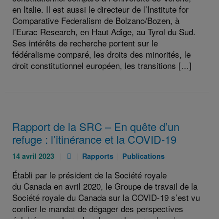
en Italie. Il est aussi le directeur de l’Institute for
Comparative Federalism de Bolzano/Bozen, à
l’Eurac Research, en Haut Adige, au Tyrol du Sud.
Ses intérêts de recherche portent sur le
fédéralisme comparé, les droits des minorités, le
droit constitutionnel européen, les transitions […]
Rapport de la SRC – En quête d’un
refuge : l’itinérance et la COVID‑19
Publié
Pièce
Catégories
Catégories
14 avril 2023
Rapports
Publications
le
jointe
:
:
Établi par le président de la Société royale
:
:
du Canada en avril 2020, le Groupe de travail de la
Société royale du Canada sur la COVID-19 s’est vu
confier le mandat de dégager des perspectives